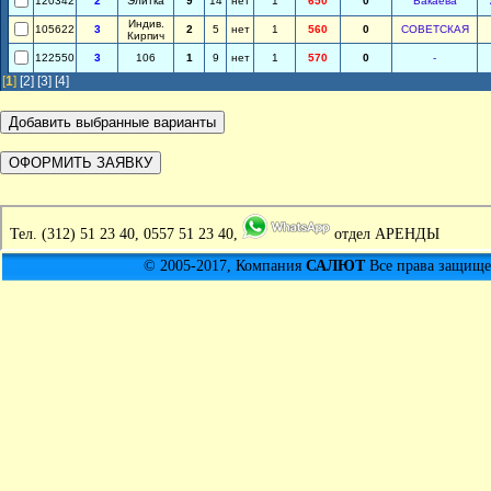
120342
2
Элитка
9
14
нет
1
650
0
Бакаева
Индив.
105622
3
2
5
нет
1
560
0
СОВЕТСКАЯ
Кирпич
122550
3
106
1
9
нет
1
570
0
-
[
1
]
[2]
[3]
[4]
Тел.
(312) 51 23 40, 0557 51 23 40,
отдел АРЕНДЫ
© 2005-2017, Компания
САЛЮТ
Все права защищен