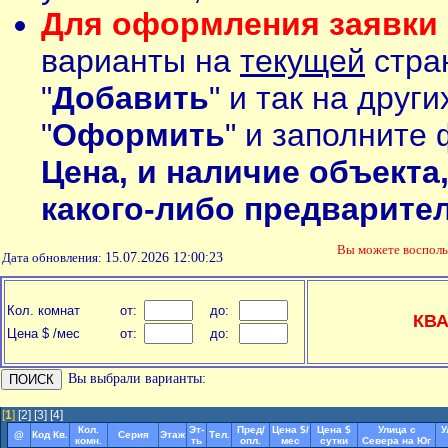
Для оформления заявки 
варианты на
текущей
стран
"
Добавить
" и так на друг
"
Оформить
" и заполните 
Цена, и наличие объекта
какого-либо предварите
Вы можете воспол
Дата обновления:
15.07.2026 12:00:23
Кол. комнат
от:
до:
КВ
Цена $ /мес
от:
до:
Вы выбрали варианты:
[
1
]
[2]
[3]
[4]
Кол.
Эт-
Пред/
Цена $/
Цена $
Улица с
У
@
Код Кв.
Серия
Этаж
Тел.
комн.
ть
опл.
мес
сутки
Севера на Юг