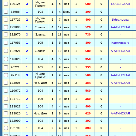
Индив.
120125
3
4
5
нет
1
680
0
СОВЕТСКАЯ
Проект
33986
1
104
3
4
Есть
1
400
0
-
Индив.
117727
2
5
7
нет
1
400
0
Ибраимова
Проект
123000
1
Элитка
4
12
нет
1
520
0
А-АТИНСКАЯ
122970
3
Элитка
2
18
нет
1
730
0
-
117053
1
105
1
5
нет
1
400
0
Карпинского
122921
2
Элитка
1
10
нет
1
680
0
А-АТИНСКАЯ
116028
1
104
4
5
нет
1
350
0
-
96721
1
105
8
9
нет
1
393
0
-
Индив.
92114
3
1
9
нет
1
560
0
А-АТИНСКАЯ
Проект
123005
1
Нов. Дом
5
10
нет
2
454
0
А-АТИНСКАЯ
119672
3
104
3
4
нет
1
560
0
-
121713
2
105
1
9
нет
1
450
0
-
123027
1
104
4
4
нет
1
400
0
-
123020
1
Нов. Дом
1
9
нет
1
620
0
А-АТИНСКАЯ
122990
1
104
3
5
нет
1
393
0
-
122799
1
104
2
4
нет
1
393
0
-