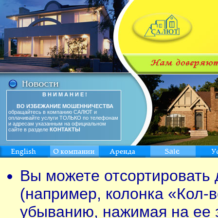
В Н И М А Н И Е !
ВО ИЗБЕЖАНИЕ МОШЕННИЧЕСТВА
обращайтесь в компанию САЛЮТ и
оплачивайте услуги ТОЛЬКО по телефонам
и адресам указанным на официальном
сайте в разделе
КОНТАКТЫ
Вы можете отсортировать 
(например, колонка «Кол-в
убыванию, нажимая на ее 