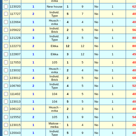
evka
123020
1
New house
1
9
No
1
62
Individ.
117727
2
5
7
No
1
40
Type
Hrusch -
122664
1
4
4
No
1
40
evka
Individ.
105622
3
2
5
No
1
56
Brick
Individ.
121228
3
2
5
No
1
80
Type
122273
2
Elitka
12
12
No
1
80
122807
1
Elitka
3
12
No
1
45
117053
1
105
1
5
No
1
40
Hrusch -
123032
1
2
4
No
1
40
evka
Individ.
123012
4
2
5
No
1
68
Brick
Individ.
106760
2
4
5
No
1
52
Type
111402
1
104
4
5
No
1
40
123013
1
104
5
5
No
1
40
Hrusch -
106122
1
2
3
No
1
40
evka
115552
2
105
1
9
No
1
54
Malose -
123015
1
1
4
No
1
26
meika
Individ.
120043
1
5
9
No
1
40
Type