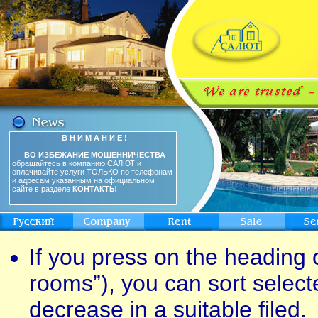
В Н И М А Н И Е !
ВО ИЗБЕЖАНИЕ МОШЕННИЧЕСТВА
обращайтесь в компанию САЛЮТ и
оплачивайте услуги ТОЛЬКО по телефонам
и адресам указанным на официальном
сайте в разделе
КОНТАКТЫ
If you press on the heading o
rooms”), you can sort select
decrease in a suitable filed.