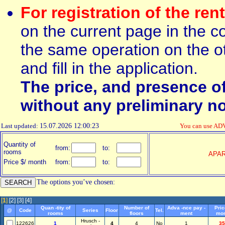
For registration of the ren
on the current page in the c
the same operation on the ot
and fill in the application.
The price, and presence o
without any preliminary no
Last updated:
15.07.2026 12:00:23
You can use AD
Quantity of
from:
to:
rooms
APA
Price $/ month
from:
to:
The options you’ve chosen:
[
1
]
[2]
[3]
[4]
Quan -tity of
Number of
Adva -nce pay -
Pric
@
Code
Series
Floor
Tel.
rooms
floors
ment
mon
Hrusch -
122626
1
4
4
No
1
35