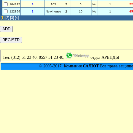
104815
3
105
2
5
No
1
52
122899
2
New house
2
10
No
1
65
[
1
]
[2]
[3]
[4]
Тел.
(312) 51 23 40, 0557 51 23 40,
отдел АРЕНДЫ
© 2005-2017, Компания
САЛЮТ
Все права защищен