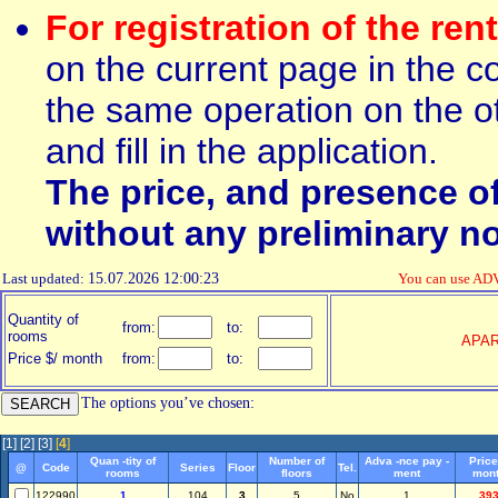
For registration of the ren
on the current page in the c
the same operation on the ot
and fill in the application.
The price, and presence o
without any preliminary no
Last updated:
15.07.2026 12:00:23
You can use AD
Quantity of
from:
to:
rooms
APA
Price $/ month
from:
to:
The options you’ve chosen:
[1]
[2]
[3]
[
4
]
Quan -tity of
Number of
Adva -nce pay -
Price
@
Code
Series
Floor
Tel.
rooms
floors
ment
mon
122990
1
104
3
5
No
1
39