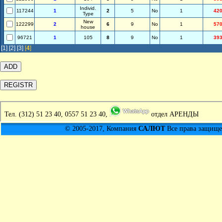
Individ.
117244
1
2
5
No
1
42
Type
New
122299
2
6
9
No
1
57
house
96721
1
105
8
9
No
1
39
[1]
[2]
[3]
[
4
]
Тел.
(312) 51 23 40, 0557 51 23 40,
отдел АРЕНДЫ
© 2005-2017, Компания
САЛЮТ
Все права защищен