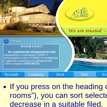
В Н И М А Н И Е !
ВО ИЗБЕЖАНИЕ МОШЕННИЧЕСТВА
обращайтесь в компанию САЛЮТ и
оплачивайте услуги ТОЛЬКО по телефонам
и адресам указанным на официальном
сайте в разделе
КОНТАКТЫ
If you press on the heading o
rooms”), you can sort select
decrease in a suitable filed.