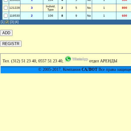
Individ.
121228
3
2
5
No
1
800
Type
119530
2
106
8
9
No
1
600
[1]
[
2
]
[3]
[4]
Тел.
(312) 51 23 40, 0557 51 23 40,
отдел АРЕНДЫ
© 2005-2017, Компания
САЛЮТ
Все права защищен