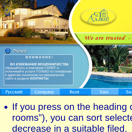
В Н И М А Н И Е !
ВО ИЗБЕЖАНИЕ МОШЕННИЧЕСТВА
обращайтесь в компанию САЛЮТ и
оплачивайте услуги ТОЛЬКО по телефонам
и адресам указанным на официальном
сайте в разделе
КОНТАКТЫ
If you press on the heading o
rooms”), you can sort select
decrease in a suitable filed.