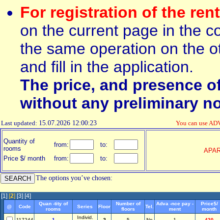
For registration of the ren
on the current page in the c
the same operation on the ot
and fill in the application.
The price, and presence o
without any preliminary no
Last updated:
15.07.2026 12:00:23
You can use AD
Quantity of
from:
to:
rooms
APA
Price $/ month
from:
to:
The options you’ve chosen:
[1]
[
2
]
[3]
[4]
Quan -tity of
Number of
Adva -nce pay -
Price$/
@
Code
Series
Floor
Tel.
rooms
floors
ment
month
Individ.
117244
1
2
5
No
1
420