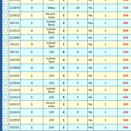
122970
3
Elitka
2
18
No
1
730
Hrusch -
123032
1
2
4
No
1
400
evka
Individ.
83723
1
3
5
Yes
1
400
Brick
Individ.
123012
4
2
5
No
1
680
Brick
122990
1
104
3
5
No
1
393
Individ.
92114
3
1
9
No
1
560
Type
96721
1
105
8
9
No
1
393
Individ.
106760
2
4
5
No
1
520
Type
122860
3
106
9
9
No
1
820
111402
1
104
4
5
No
1
400
123034
3
104
2
5
No
1
620
Individ.
121313
1
3
5
No
1
360
Brick
123013
1
104
5
5
No
1
400
Hrusch -
106122
1
2
3
No
1
400
evka
119101
2
105
4
5
No
1
450
115552
2
105
1
9
No
1
540
82520
1
104
2
4
Yes
1
500