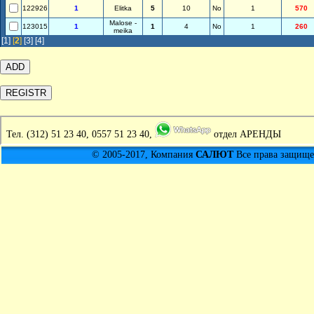
122926
1
Elitka
5
10
No
1
570
Malose -
123015
1
1
4
No
1
260
meika
[1]
[
2
]
[3]
[4]
Тел.
(312) 51 23 40, 0557 51 23 40,
отдел АРЕНДЫ
© 2005-2017, Компания
САЛЮТ
Все права защищен