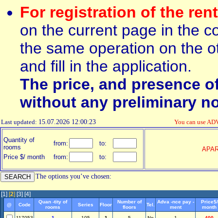
For registration of the ren
on the current page in the c
the same operation on the ot
and fill in the application.
The price, and presence o
without any preliminary no
Last updated:
15.07.2026 12:00:23
You can use AD
Quantity of
from:
to:
rooms
APA
Price $/ month
from:
to:
The options you’ve chosen:
[1]
[
2
]
[3]
[4]
Quan -tity of
Number of
Adva -nce pay -
Price$/
@
Code
Series
Floor
Tel.
rooms
floors
ment
month
117053
1
105
1
5
No
1
400