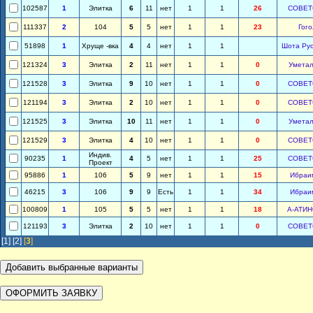
102587
1
Элитка
6
11
нет
1
1
26
СОВЕТ
111337
2
104
5
5
нет
1
1
23
Гого
51898
1
Хруще -вка
4
4
нет
1
1
Шота Ру
121324
3
Элитка
2
11
нет
1
1
0
Умета
121528
3
Элитка
9
10
нет
1
1
0
СОВЕТ
121194
3
Элитка
2
10
нет
1
1
0
СОВЕТ
121525
3
Элитка
10
11
нет
1
1
0
Умета
121529
3
Элитка
4
10
нет
1
1
0
СОВЕТ
Индив.
90235
1
4
5
нет
1
1
25
СОВЕТ
Проект
95886
1
106
5
9
нет
1
1
15
Ибраи
46215
3
106
9
9
Есть
1
1
34
Ибраи
100809
1
105
5
5
нет
1
1
18
А-АТИ
121193
3
Элитка
2
10
нет
1
1
0
СОВЕТ
[1]
[2]
[
3
]