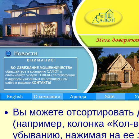
В Н И М А Н И Е !
ВО ИЗБЕЖАНИЕ МОШЕННИЧЕСТВА
обращайтесь в компанию САЛЮТ и
оплачивайте услуги ТОЛЬКО по телефонам
и адресам указанным на официальном
сайте в разделе
КОНТАКТЫ
Вы можете отсортировать 
(например, колонка «Кол-в
убыванию, нажимая на ее 