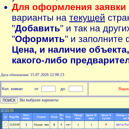
Для оформления заявки 
варианты на
текущей
стран
"
Добавить
" и так на друг
"
Оформить
" и заполните 
Цена, и наличие объекта
какого-либо предварите
Дата обновления:
15.07.2026 12:00:23
П
Вариа
Кол. комнат
от:
до:
Вы выбрали варианты:
[1]
[2]
[
3
]
Кол.
Эт-
Пред/
Цена $/
Цена $
Улица с
@
Код Кв.
Серия
Этаж
Тел.
комн.
ть
опл.
мес
сутки
на 
119408
1
Хруще -вка
3
4
нет
1
1
0
Шота Ру