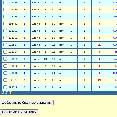
121528
3
Элитка
9
10
нет
1
1
0
СО
121529
3
Элитка
4
10
нет
1
1
0
СО
122186
1
Элитка
5
10
нет
1
1
0
Ум
116442
1
Элитка
5
10
нет
1
1
0
121191
3
Элитка
4
10
нет
1
1
0
СО
121192
3
Элитка
6
10
нет
1
1
0
СО
102587
1
Элитка
6
11
нет
1
1
26
СО
121324
3
Элитка
2
11
нет
1
1
0
Ум
121525
3
Элитка
10
11
нет
1
1
0
Ум
121322
3
Элитка
2
11
нет
1
1
0
П
121316
4
Элитка
5
14
нет
1
1
0
СО
103777
2
Элитка
2
16
нет
1
1
21
П
121182
2
Элитка
2
16
нет
1
1
0
П
[1]
[2]
[
3
]