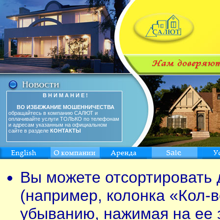
В Н И М А Н И Е !
ВО ИЗБЕЖАНИЕ МОШЕННИЧЕСТВА
обращайтесь в компанию САЛЮТ и
оплачивайте услуги ТОЛЬКО по телефонам
и адресам указанным на официальном
сайте в разделе
КОНТАКТЫ
Вы можете отсортировать 
(например, колонка «Кол-в
убыванию, нажимая на ее 