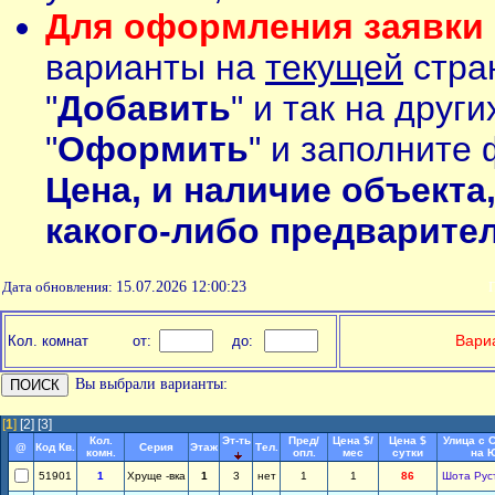
Для оформления заявки 
варианты на
текущей
стран
"
Добавить
" и так на друг
"
Оформить
" и заполните 
Цена, и наличие объекта
какого-либо предварите
Дата обновления:
15.07.2026 12:00:23
П
Вариа
Кол. комнат
от:
до:
Вы выбрали варианты:
[
1
]
[2]
[3]
Кол.
Эт-ть
Пред/
Цена $/
Цена $
Улица с 
@
Код Кв.
Серия
Этаж
Тел.
комн.
опл.
мес
сутки
на 
51901
1
Хруще -вка
1
3
нет
1
1
86
Шота Рус