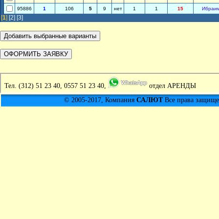
95886
1
106
5
9
нет
1
1
15
Ибраи
[
1
]
[2]
[3]
Тел.
(312) 51 23 40, 0557 51 23 40,
отдел АРЕНДЫ
© 2005-2017, Компания
САЛЮТ
Все права защищен