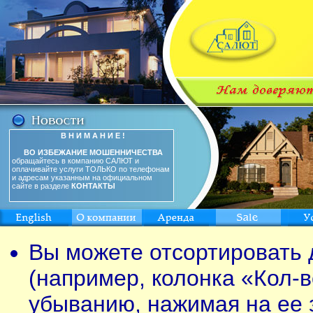
В Н И М А Н И Е !
ВО ИЗБЕЖАНИЕ МОШЕННИЧЕСТВА
обращайтесь в компанию САЛЮТ и
оплачивайте услуги ТОЛЬКО по телефонам
и адресам указанным на официальном
сайте в разделе
КОНТАКТЫ
Вы можете отсортировать 
(например, колонка «Кол-в
убыванию, нажимая на ее 