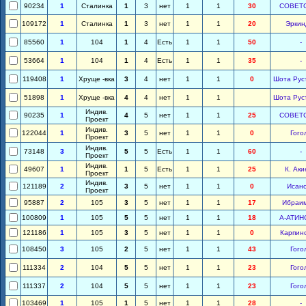
90234
1
Сталинка
1
3
нет
1
1
30
СОВЕТ
109172
1
Сталинка
1
3
нет
1
1
20
Эркин
85560
1
104
1
4
Есть
1
1
50
-
53664
1
104
1
4
Есть
1
1
35
-
119408
1
Хруще -вка
3
4
нет
1
1
0
Шота Рус
51898
1
Хруще -вка
4
4
нет
1
1
Шота Рус
Индив.
90235
1
4
5
нет
1
1
25
СОВЕТ
Проект
Индив.
122044
1
3
5
нет
1
1
0
Гого
Проект
Индив.
73148
3
5
5
Есть
1
1
60
-
Проект
Индив.
49607
1
1
5
Есть
1
1
25
К. Аки
Проект
Индив.
121189
2
3
5
нет
1
1
0
Исан
Проект
95887
2
105
3
5
нет
1
1
17
Ибраи
100809
1
105
5
5
нет
1
1
18
А-АТИН
121186
1
105
3
5
нет
1
1
0
Карпин
108450
3
105
2
5
нет
1
1
43
Гого
111334
2
104
5
5
нет
1
1
23
Гого
111337
2
104
5
5
нет
1
1
23
Гого
103469
1
105
1
5
нет
1
1
28
-