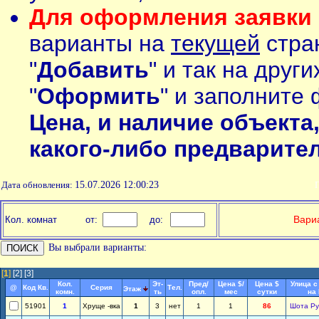
Для оформления заявки 
варианты на
текущей
стран
"
Добавить
" и так на друг
"
Оформить
" и заполните 
Цена, и наличие объекта
какого-либо предварите
Дата обновления:
15.07.2026 12:00:23
П
Вариа
Кол. комнат
от:
до:
Вы выбрали варианты:
[
1
]
[2]
[3]
Кол.
Эт-
Пред/
Цена $/
Цена $
Улица с
@
Код Кв.
Серия
Тел.
Этаж
комн.
ть
опл.
мес
сутки
на
51901
1
Хруще -вка
1
3
нет
1
1
86
Шота Ру