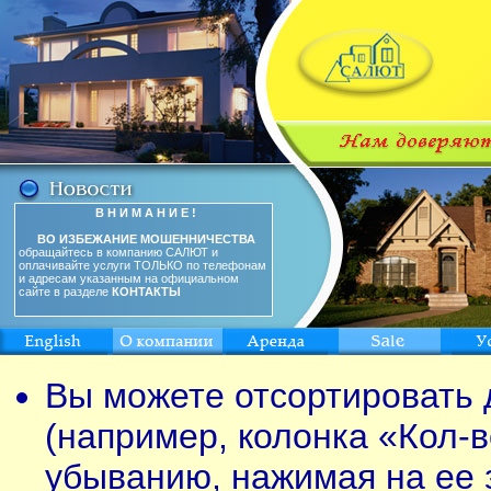
В Н И М А Н И Е !
ВО ИЗБЕЖАНИЕ МОШЕННИЧЕСТВА
обращайтесь в компанию САЛЮТ и
оплачивайте услуги ТОЛЬКО по телефонам
и адресам указанным на официальном
сайте в разделе
КОНТАКТЫ
Вы можете отсортировать 
(например, колонка «Кол-в
убыванию, нажимая на ее 