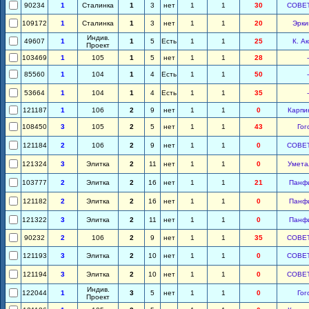
90234
1
Сталинка
1
3
нет
1
1
30
СОВЕ
109172
1
Сталинка
1
3
нет
1
1
20
Эрки
Индив.
49607
1
1
5
Есть
1
1
25
К. А
Проект
103469
1
105
1
5
нет
1
1
28
-
85560
1
104
1
4
Есть
1
1
50
-
53664
1
104
1
4
Есть
1
1
35
-
121187
1
106
2
9
нет
1
1
0
Карпи
108450
3
105
2
5
нет
1
1
43
Гог
121184
2
106
2
9
нет
1
1
0
СОВЕ
121324
3
Элитка
2
11
нет
1
1
0
Умета
103777
2
Элитка
2
16
нет
1
1
21
Панф
121182
2
Элитка
2
16
нет
1
1
0
Панф
121322
3
Элитка
2
11
нет
1
1
0
Панф
90232
2
106
2
9
нет
1
1
35
СОВЕ
121193
3
Элитка
2
10
нет
1
1
0
СОВЕ
121194
3
Элитка
2
10
нет
1
1
0
СОВЕ
Индив.
122044
1
3
5
нет
1
1
0
Гог
Проект