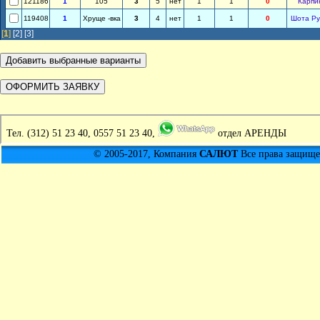
121186
1
105
3
5
нет
1
1
0
Карпи
119408
1
Хруще -вка
3
4
нет
1
1
0
Шота Ру
[
1
]
[2]
[3]
Тел.
(312) 51 23 40, 0557 51 23 40,
отдел АРЕНДЫ
© 2005-2017, Компания
САЛЮТ
Все права защищен