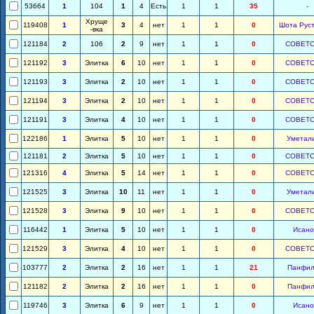
53664
1
104
1
4
Есть
1
1
35
-
Хруще
119408
1
3
4
нет
1
1
0
Шота Рус
-вка
121184
2
106
2
9
нет
1
1
0
СОВЕТ
121192
3
Элитка
6
10
нет
1
1
0
СОВЕТ
121193
3
Элитка
2
10
нет
1
1
0
СОВЕТ
121194
3
Элитка
2
10
нет
1
1
0
СОВЕТ
121191
3
Элитка
4
10
нет
1
1
0
СОВЕТ
122186
1
Элитка
5
10
нет
1
1
0
Уметал
121181
2
Элитка
5
10
нет
1
1
0
СОВЕТ
121316
4
Элитка
5
14
нет
1
1
0
СОВЕТ
121525
3
Элитка
10
11
нет
1
1
0
Уметал
121528
3
Элитка
9
10
нет
1
1
0
СОВЕТ
116442
1
Элитка
5
10
нет
1
1
0
Исано
121529
3
Элитка
4
10
нет
1
1
0
СОВЕТ
103777
2
Элитка
2
16
нет
1
1
21
Панфил
121182
2
Элитка
2
16
нет
1
1
0
Панфил
119746
3
Элитка
6
9
нет
1
1
0
Исано