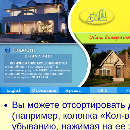
В Н И М А Н И Е !
ВО ИЗБЕЖАНИЕ МОШЕННИЧЕСТВА
обращайтесь в компанию САЛЮТ и
оплачивайте услуги ТОЛЬКО по телефонам
и адресам указанным на официальном
сайте в разделе
КОНТАКТЫ
Вы можете отсортировать 
(например, колонка «Кол-в
убыванию, нажимая на ее 