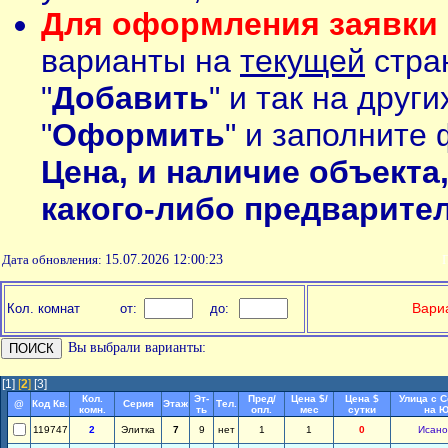
Для оформления заявки 
варианты на
текущей
стран
"
Добавить
" и так на друг
"
Оформить
" и заполните 
Цена, и наличие объекта
какого-либо предварите
Дата обновления:
15.07.2026 12:00:23
П
Вариа
Кол. комнат
от:
до:
Вы выбрали варианты:
[1]
[
2
]
[3]
Кол.
Эт-
Пред/
Цена $/
Цена $
Улица с 
@
Код Кв.
Серия
Этаж
Тел.
комн.
ть
опл.
мес
сутки
на Ю
119747
2
Элитка
7
9
нет
1
1
0
Исано