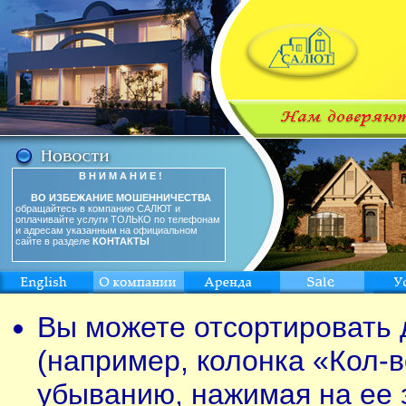
В Н И М А Н И Е !
ВО ИЗБЕЖАНИЕ МОШЕННИЧЕСТВА
обращайтесь в компанию САЛЮТ и
оплачивайте услуги ТОЛЬКО по телефонам
и адресам указанным на официальном
сайте в разделе
КОНТАКТЫ
Вы можете отсортировать 
(например, колонка «Кол-в
убыванию, нажимая на ее 