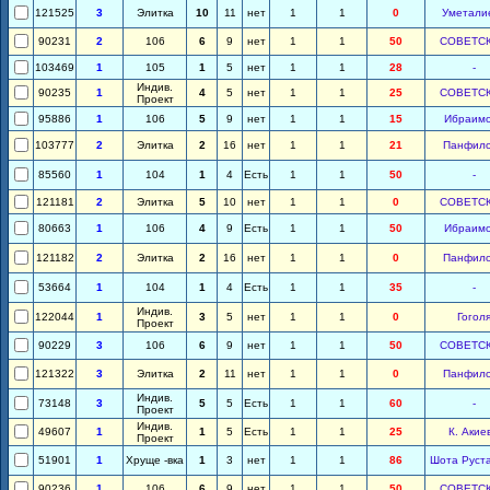
121525
3
Элитка
10
11
нет
1
1
0
Уметали
90231
2
106
6
9
нет
1
1
50
СОВЕТС
103469
1
105
1
5
нет
1
1
28
-
Индив.
90235
1
4
5
нет
1
1
25
СОВЕТС
Проект
95886
1
106
5
9
нет
1
1
15
Ибраим
103777
2
Элитка
2
16
нет
1
1
21
Панфил
85560
1
104
1
4
Есть
1
1
50
-
121181
2
Элитка
5
10
нет
1
1
0
СОВЕТС
80663
1
106
4
9
Есть
1
1
50
Ибраим
121182
2
Элитка
2
16
нет
1
1
0
Панфил
53664
1
104
1
4
Есть
1
1
35
-
Индив.
122044
1
3
5
нет
1
1
0
Гогол
Проект
90229
3
106
6
9
нет
1
1
50
СОВЕТС
121322
3
Элитка
2
11
нет
1
1
0
Панфил
Индив.
73148
3
5
5
Есть
1
1
60
-
Проект
Индив.
49607
1
1
5
Есть
1
1
25
К. Акие
Проект
51901
1
Хруще -вка
1
3
нет
1
1
86
Шота Руст
90236
1
106
6
9
нет
1
1
50
СОВЕТС