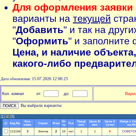
Для оформления заявки 
варианты на
текущей
стран
"
Добавить
" и так на друг
"
Оформить
" и заполните 
Цена, и наличие объекта
какого-либо предварите
Дата обновления:
15.07.2026 12:00:23
П
Вариа
Кол. комнат
от:
до:
Вы выбрали варианты:
[1]
[
2
]
[3]
Кол.
Эт-
Пред/
Цена $/
Цена $
Улица с С
@
Код Кв.
Серия
Этаж
Тел.
комн.
ть
опл.
мес
сутки
на Юг
121194
3
Элитка
2
10
нет
1
1
0
СОВЕТС