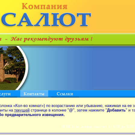
олонка «Кол-во комнат») по возрастанию или убыванию, нажимая на ее з
анты на
текущей
странице в колонке "
@
", затем нажмите "
Добавить
" и 
ибо предварительного извещения.
ПОИСК по аренде квартир от MIN до 550$