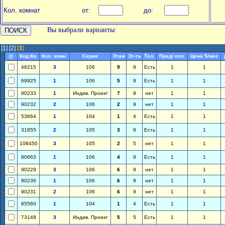
Кол. комнат
от:
до:
Вы выбрали варианты:
[1]
[2]
[
3
]
@
Код Кв.
Кол. комн.
Серия
Этаж
Эт-ть
Тел.
Пред/ опл.
Цена $/мес
46215
3
106
9
9
Есть
1
1
69925
1
106
5
9
Есть
1
1
90233
1
Индив. Проект
7
9
нет
1
1
90232
2
106
2
9
нет
1
1
53664
1
104
1
4
Есть
1
1
31855
2
105
3
9
Есть
1
1
108450
3
105
2
5
нет
1
1
80663
1
106
4
9
Есть
1
1
90229
3
106
6
9
нет
1
1
90236
1
106
6
9
нет
1
1
90231
2
106
6
9
нет
1
1
85560
1
104
1
4
Есть
1
1
73148
3
Индив. Проект
5
5
Есть
1
1