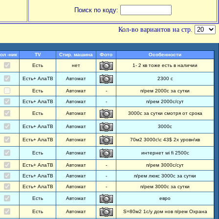
Поиск по коду:
Кол-во вариантов на стр.
ол -ник
TV
Стир. машина
Фото
Особенности
Есть
нет
1- 2 кв тоже есть в наличии
Есть+ АлаТВ
Автомат
2300 с
Есть
Автомат
-
п/рем 2000с за сутки
Есть+ АлаТВ
Автомат
-
п/рем 2000с/сут
Есть
Автомат
3000с за сутки смотря от срока
Есть+ АлаТВ
Автомат
3000с
Есть+ АлаТВ
Автомат
70м2 3000с\с 43$ 2х уровн\кв
Есть
Автомат
интернет wi fi 2500с
Есть+ АлаТВ
Автомат
-
п/рем 3000с/сут
Есть+ АлаТВ
Автомат
-
п/рем люкс 3000с за сутки
Есть+ АлаТВ
Автомат
-
п/рем 3000с за сутки
Есть
Автомат
евро
Есть
Автомат
S=80м2 1с/у дом нов п/рем Охрана