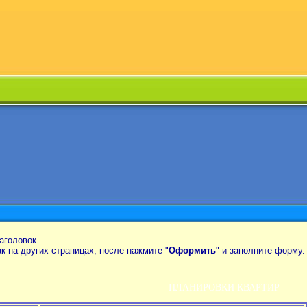
аголовок.
так на других страницах, после нажмите "
Оформить
" и заполните форму.
ПЛАНИРОВКИ КВАРТИР