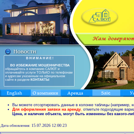
В Н И М А Н И Е !
ВО ИЗБЕЖАНИЕ МОШЕННИЧЕСТВА
обращайтесь в компанию САЛЮТ и
оплачивайте услуги ТОЛЬКО по телефонам
и адресам указанным на официальном
сайте в разделе
КОНТАКТЫ
Вы можете отсортировать данные в колонке таблицы (например, к
Для оформления заявки на аренду
,
отметьте подходящие вари
Цена, и наличие объекта, могут быть изменены без какого-л
Дата обновления:
15.07.2026 12:00:23