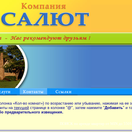
олонка «Кол-во комнат») по возрастанию или убыванию, нажимая на ее з
анты на
текущей
странице в колонке "
@
", затем нажмите "
Добавить
" и 
ибо предварительного извещения.
ПОИСК по аренде квартир от MIN до 550$