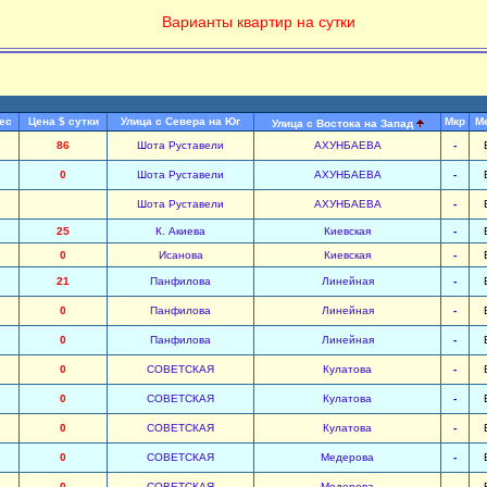
Варианты квартир на сутки
ес
Цена $ сутки
Улица с Севера на Юг
Мкр
М
Улица с Востока на Запад
86
Шота Руставели
АХУНБАЕВА
-
0
Шота Руставели
АХУНБАЕВА
-
Шота Руставели
АХУНБАЕВА
-
25
К. Акиева
Киевская
-
0
Исанова
Киевская
-
21
Панфилова
Линейная
-
0
Панфилова
Линейная
-
0
Панфилова
Линейная
-
0
СОВЕТСКАЯ
Кулатова
-
0
СОВЕТСКАЯ
Кулатова
-
0
СОВЕТСКАЯ
Кулатова
-
0
СОВЕТСКАЯ
Медерова
-
0
СОВЕТСКАЯ
Медерова
-