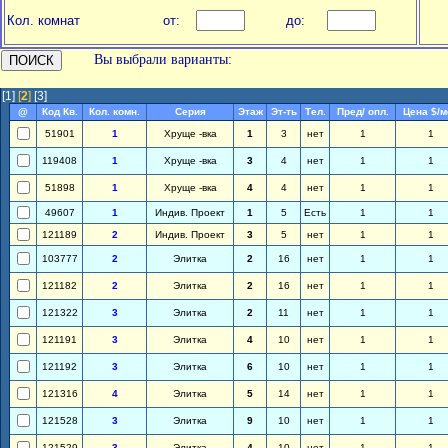
Кол. комнат
от:
до:
Вы выбрали варианты:
[1]
[
2
]
[3]
@
Код Кв.
Кол. комн.
Серия
Этаж
Эт-ть
Тел.
Пред/ опл.
Цена $/м
51901
1
Хруще -вка
1
3
нет
1
1
119408
1
Хруще -вка
3
4
нет
1
1
51898
1
Хруще -вка
4
4
нет
1
1
49607
1
Индив. Проект
1
5
Есть
1
1
121189
2
Индив. Проект
3
5
нет
1
1
103777
2
Элитка
2
16
нет
1
1
121182
2
Элитка
2
16
нет
1
1
121322
3
Элитка
2
11
нет
1
1
121191
3
Элитка
4
10
нет
1
1
121192
3
Элитка
6
10
нет
1
1
121316
4
Элитка
5
14
нет
1
1
121528
3
Элитка
9
10
нет
1
1
121529
3
Элитка
4
10
нет
1
1