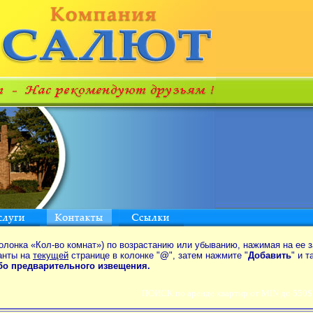
олонка «Кол-во комнат») по возрастанию или убыванию, нажимая на ее з
анты на
текущей
странице в колонке "
@
", затем нажмите "
Добавить
" и 
ибо предварительного извещения.
ПОИСК по аренде квартир от MIN до 550$