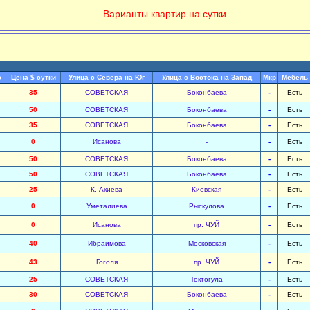
Варианты квартир на сутки
с
Цена $ сутки
Улица с Севера на Юг
Улица с Востока на Запад
Мкр
Мебель
35
СОВЕТСКАЯ
Боконбаева
-
Есть
50
СОВЕТСКАЯ
Боконбаева
-
Есть
35
СОВЕТСКАЯ
Боконбаева
-
Есть
0
Исанова
-
-
Есть
50
СОВЕТСКАЯ
Боконбаева
-
Есть
50
СОВЕТСКАЯ
Боконбаева
-
Есть
25
К. Акиева
Киевская
-
Есть
0
Уметалиева
Рыскулова
-
Есть
0
Исанова
пр. ЧУЙ
-
Есть
40
Ибраимова
Московская
-
Есть
43
Гоголя
пр. ЧУЙ
-
Есть
25
СОВЕТСКАЯ
Токтогула
-
Есть
30
СОВЕТСКАЯ
Боконбаева
-
Есть