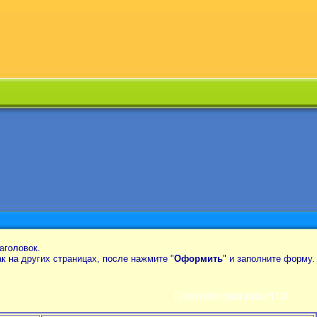
аголовок.
так на других страницах, после нажмите "
Оформить
" и заполните форму.
ПЛАНИРОВКИ КВАРТИР