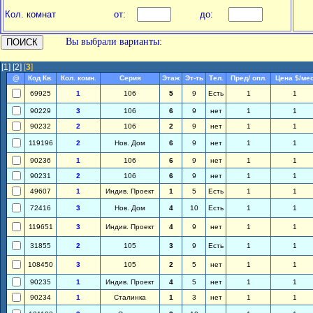
Кол. комнат
от:
до:
Вы выбрали варианты:
[1]
[2]
[
3
]
@
Код Кв.
Кол. комн.
Серия
Этаж
Эт-ть
Тел.
Пред/ опл.
Цена $/ме
69925
1
106
5
9
Есть
1
1
90229
3
106
6
9
нет
1
1
90232
2
106
2
9
нет
1
1
119196
2
Нов. Дом
6
9
нет
1
1
90236
1
106
6
9
нет
1
1
90231
2
106
6
9
нет
1
1
49607
1
Индив. Проект
1
5
Есть
1
1
72416
3
Нов. Дом
4
10
Есть
1
1
119651
3
Индив. Проект
4
9
нет
1
1
31855
2
105
3
9
Есть
1
1
108450
3
105
2
5
нет
1
1
90235
1
Индив. Проект
4
5
нет
1
1
90234
1
Сталинка
1
3
нет
1
1