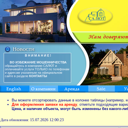
В Н И М А Н И Е !
ВО ИЗБЕЖАНИЕ МОШЕННИЧЕСТВА
обращайтесь в компанию САЛЮТ и
оплачивайте услуги ТОЛЬКО по телефонам
и адресам указанным на официальном
сайте в разделе
КОНТАКТЫ
Вы можете отсортировать данные в колонке таблицы (например, к
Для оформления заявки на аренду
,
отметьте подходящие вари
Цена, и наличие объекта, могут быть изменены без какого-л
Дата обновления:
15.07.2026 12:00:23