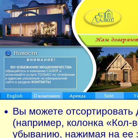
В Н И М А Н И Е !
ВО ИЗБЕЖАНИЕ МОШЕННИЧЕСТВА
обращайтесь в компанию САЛЮТ и
оплачивайте услуги ТОЛЬКО по телефонам
и адресам указанным на официальном
сайте в разделе
КОНТАКТЫ
Вы можете отсортировать 
(например, колонка «Кол-в
убыванию, нажимая на ее 