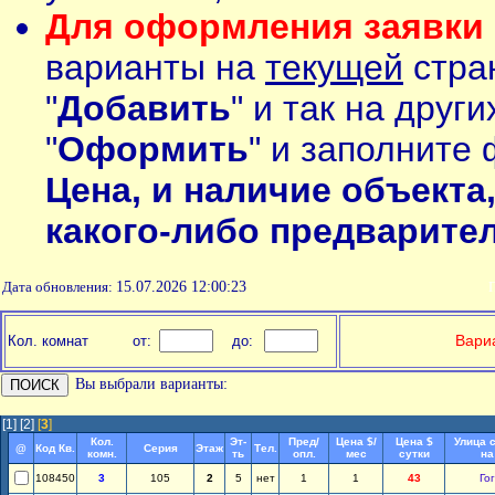
Для оформления заявки 
варианты на
текущей
стран
"
Добавить
" и так на друг
"
Оформить
" и заполните 
Цена, и наличие объекта
какого-либо предварите
Дата обновления:
15.07.2026 12:00:23
П
Вариа
Кол. комнат
от:
до:
Вы выбрали варианты:
[1]
[2]
[
3
]
Кол.
Эт-
Пред/
Цена $/
Цена $
Улица 
@
Код Кв.
Серия
Этаж
Тел.
комн.
ть
опл.
мес
сутки
на
108450
3
105
2
5
нет
1
1
43
Го