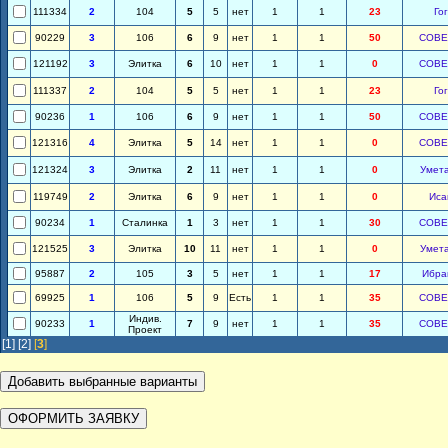
111334
2
104
5
5
нет
1
1
23
Го
90229
3
106
6
9
нет
1
1
50
СОВЕ
121192
3
Элитка
6
10
нет
1
1
0
СОВЕ
111337
2
104
5
5
нет
1
1
23
Го
90236
1
106
6
9
нет
1
1
50
СОВЕ
121316
4
Элитка
5
14
нет
1
1
0
СОВЕ
121324
3
Элитка
2
11
нет
1
1
0
Умет
119749
2
Элитка
6
9
нет
1
1
0
Иса
90234
1
Сталинка
1
3
нет
1
1
30
СОВЕ
121525
3
Элитка
10
11
нет
1
1
0
Умет
95887
2
105
3
5
нет
1
1
17
Ибра
69925
1
106
5
9
Есть
1
1
35
СОВЕ
Индив.
90233
1
7
9
нет
1
1
35
СОВЕ
Проект
[1]
[2]
[
3
]