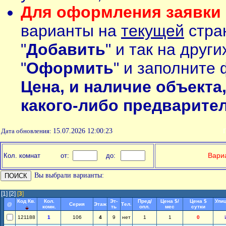
Для оформления заявки 
варианты на
текущей
стран
"
Добавить
" и так на друг
"
Оформить
" и заполните 
Цена, и наличие объекта
какого-либо предварите
Дата обновления:
15.07.2026 12:00:23
П
Вариа
Кол. комнат
от:
до:
Вы выбрали варианты:
[1]
[2]
[
3
]
Код Кв.
Кол.
Эт-
Пред/
Цена $/
Цена $
Улиц
@
Серия
Этаж
Тел.
комн.
ть
опл.
мес
сутки
121188
1
106
4
9
нет
1
1
0