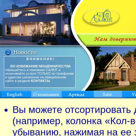
В Н И М А Н И Е !
ВО ИЗБЕЖАНИЕ МОШЕННИЧЕСТВА
обращайтесь в компанию САЛЮТ и
оплачивайте услуги ТОЛЬКО по телефонам
и адресам указанным на официальном
сайте в разделе
КОНТАКТЫ
Вы можете отсортировать 
(например, колонка «Кол-в
убыванию, нажимая на ее 