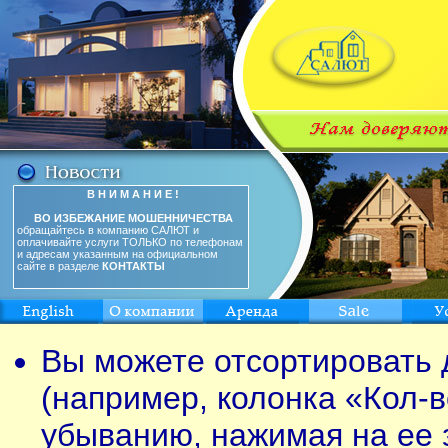
В Н И М А Н И Е !
ВО ИЗБЕЖАНИЕ МОШЕННИЧЕСТВА
обращайтесь в компанию САЛЮТ и
оплачивайте услуги ТОЛЬКО по телефонам
и адресам указанным на официальном
сайте в разделе
КОНТАКТЫ
Вы можете отсортировать 
(например, колонка «Кол-в
убыванию, нажимая на ее 