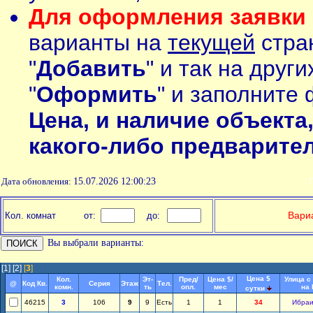
Для оформления заявки 
варианты на
текущей
стран
"
Добавить
" и так на друг
"
Оформить
" и заполните 
Цена, и наличие объекта
какого-либо предварите
Дата обновления:
15.07.2026 12:00:23
П
Вариа
Кол. комнат
от:
до:
Вы выбрали варианты:
[1]
[2]
[
3
]
Цена $
Кол.
Эт-
Пред/
Цена $/
Улица с
@
Код Кв.
Серия
Этаж
Тел.
комн.
ть
опл.
мес
на
сутки
46215
3
106
9
9
Есть
1
1
34
Ибра