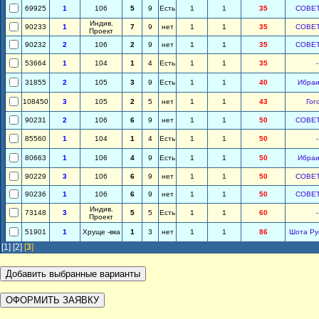
69925
1
106
5
9
Есть
1
1
35
СОВЕ
Индив.
90233
1
7
9
нет
1
1
35
СОВЕ
Проект
90232
2
106
2
9
нет
1
1
35
СОВЕ
53664
1
104
1
4
Есть
1
1
35
-
31855
2
105
3
9
Есть
1
1
40
Ибра
108450
3
105
2
5
нет
1
1
43
Гог
90231
2
106
6
9
нет
1
1
50
СОВЕ
85560
1
104
1
4
Есть
1
1
50
-
80663
1
106
4
9
Есть
1
1
50
Ибра
90229
3
106
6
9
нет
1
1
50
СОВЕ
90236
1
106
6
9
нет
1
1
50
СОВЕ
Индив.
73148
3
5
5
Есть
1
1
60
-
Проект
51901
1
Хруще -вка
1
3
нет
1
1
86
Шота Ру
[1]
[2]
[
3
]