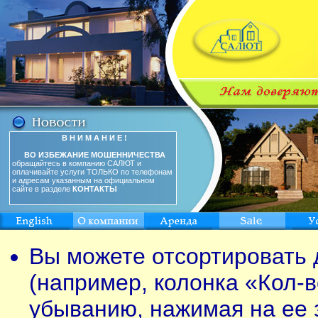
В Н И М А Н И Е !
ВО ИЗБЕЖАНИЕ МОШЕННИЧЕСТВА
обращайтесь в компанию САЛЮТ и
оплачивайте услуги ТОЛЬКО по телефонам
и адресам указанным на официальном
сайте в разделе
КОНТАКТЫ
Вы можете отсортировать 
(например, колонка «Кол-в
убыванию, нажимая на ее 