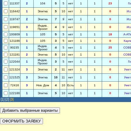
111337
2
104
5
5
нет
1
1
23
Го
116442
1
Элитка
5
10
нет
1
1
0
Ис
119747
2
Элитка
7
9
нет
1
1
0
Ис
Индив.
119651
3
4
9
нет
1
1
0
Ис
Проект
100809
1
105
5
5
нет
1
1
18
А-АТ
121186
1
105
3
5
нет
1
1
0
Карп
Индив.
90235
1
4
5
нет
1
1
25
СОВ
Проект
121181
2
Элитка
5
10
нет
1
1
0
СОВ
Индив.
122044
1
3
5
нет
1
1
0
Го
Проект
121324
3
Элитка
2
11
нет
1
1
0
Умет
121525
3
Элитка
10
11
нет
1
1
0
Умет
72416
3
Нов. Дом
4
10
Есть
1
1
0
Умет
122186
1
Элитка
5
10
нет
1
1
0
Умет
[1]
[2]
[
3
]