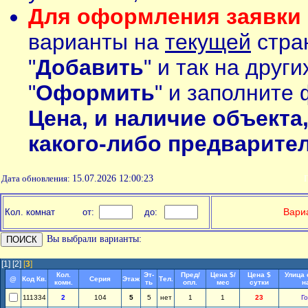
Для оформления заявки 
варианты на
текущей
стран
"
Добавить
" и так на друг
"
Оформить
" и заполните 
Цена, и наличие объекта
какого-либо предварите
Дата обновления:
15.07.2026 12:00:23
П
Вариа
Кол. комнат
от:
до:
Вы выбрали варианты:
[1]
[2]
[
3
]
Кол.
Эт-
Пред/
Цена $/
Цена $
Улица 
@
Код Кв.
Серия
Этаж
Тел.
комн.
ть
опл.
мес
сутки
н
111334
2
104
5
5
нет
1
1
23
Го