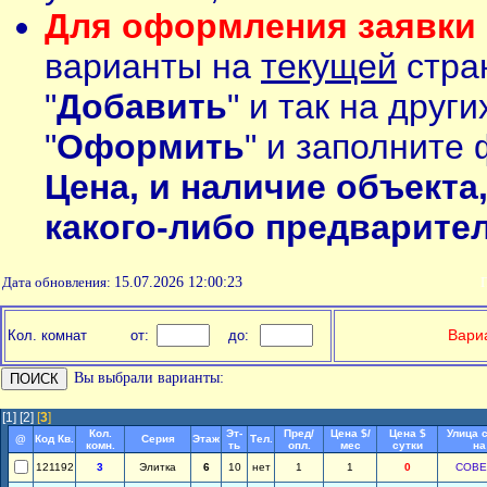
Для оформления заявки 
варианты на
текущей
стран
"
Добавить
" и так на друг
"
Оформить
" и заполните 
Цена, и наличие объекта
какого-либо предварите
Дата обновления:
15.07.2026 12:00:23
П
Вариа
Кол. комнат
от:
до:
Вы выбрали варианты:
[1]
[2]
[
3
]
Кол.
Эт-
Пред/
Цена $/
Цена $
Улица 
@
Код Кв.
Серия
Этаж
Тел.
комн.
ть
опл.
мес
сутки
на
121192
3
Элитка
6
10
нет
1
1
0
СОВЕ