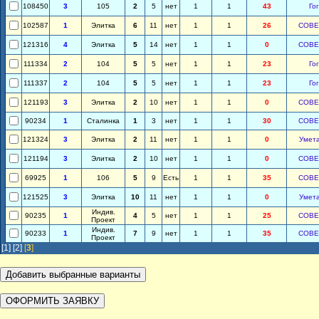
108450
3
105
2
5
нет
1
1
43
Го
102587
1
Элитка
6
11
нет
1
1
26
СОВЕ
121316
4
Элитка
5
14
нет
1
1
0
СОВЕ
111334
2
104
5
5
нет
1
1
23
Го
111337
2
104
5
5
нет
1
1
23
Го
121193
3
Элитка
2
10
нет
1
1
0
СОВЕ
90234
1
Сталинка
1
3
нет
1
1
30
СОВЕ
121324
3
Элитка
2
11
нет
1
1
0
Умет
121194
3
Элитка
2
10
нет
1
1
0
СОВЕ
69925
1
106
5
9
Есть
1
1
35
СОВЕ
121525
3
Элитка
10
11
нет
1
1
0
Умет
Индив.
90235
1
4
5
нет
1
1
25
СОВЕ
Проект
Индив.
90233
1
7
9
нет
1
1
35
СОВЕ
Проект
[1]
[2]
[
3
]