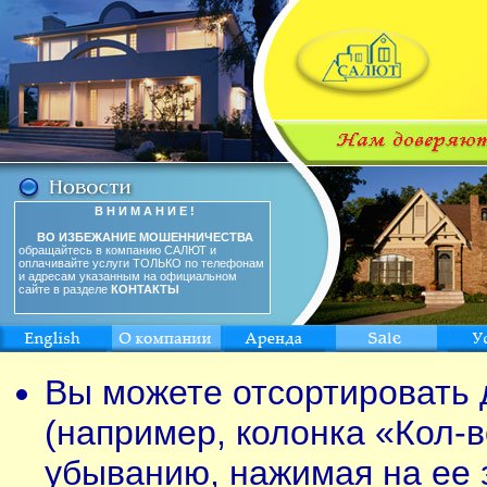
В Н И М А Н И Е !
ВО ИЗБЕЖАНИЕ МОШЕННИЧЕСТВА
обращайтесь в компанию САЛЮТ и
оплачивайте услуги ТОЛЬКО по телефонам
и адресам указанным на официальном
сайте в разделе
КОНТАКТЫ
Вы можете отсортировать 
(например, колонка «Кол-в
убыванию, нажимая на ее 