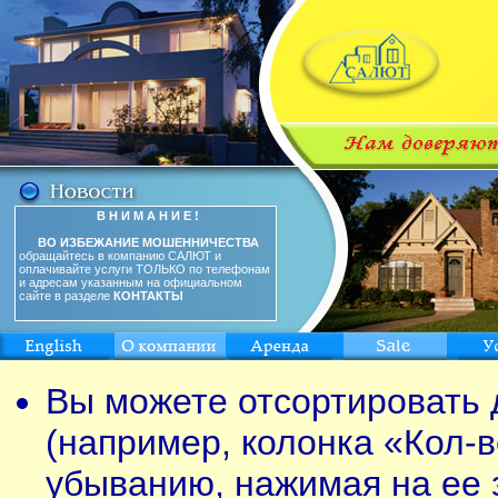
В Н И М А Н И Е !
ВО ИЗБЕЖАНИЕ МОШЕННИЧЕСТВА
обращайтесь в компанию САЛЮТ и
оплачивайте услуги ТОЛЬКО по телефонам
и адресам указанным на официальном
сайте в разделе
КОНТАКТЫ
Вы можете отсортировать 
(например, колонка «Кол-в
убыванию, нажимая на ее 