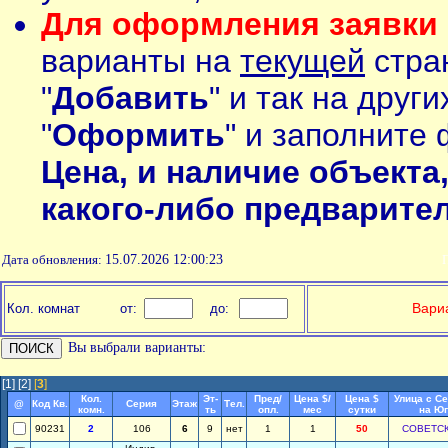
Для оформления заявки 
варианты на
текущей
стран
"
Добавить
" и так на друг
"
Оформить
" и заполните 
Цена, и наличие объекта
какого-либо предварите
Дата обновления:
15.07.2026 12:00:23
П
Вариа
Кол. комнат
от:
до:
Вы выбрали варианты:
[1]
[2]
[
3
]
Кол.
Эт-
Пред/
Цена $/
Цена $
Улица с С
@
Код Кв.
Серия
Этаж
Тел.
комн.
ть
опл.
мес
сутки
на Юг
90231
2
106
6
9
нет
1
1
50
СОВЕТС