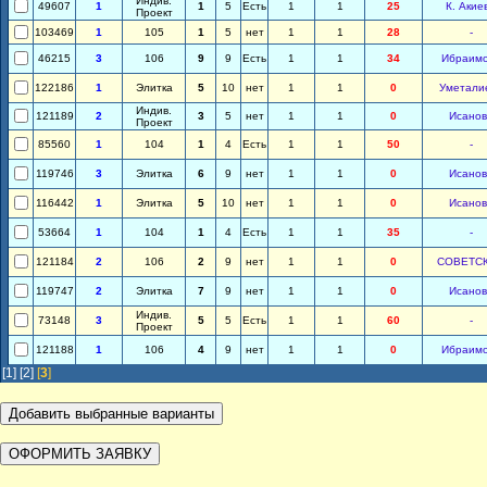
Индив.
49607
1
1
5
Есть
1
1
25
К. Акие
Проект
103469
1
105
1
5
нет
1
1
28
-
46215
3
106
9
9
Есть
1
1
34
Ибраим
122186
1
Элитка
5
10
нет
1
1
0
Уметали
Индив.
121189
2
3
5
нет
1
1
0
Исанов
Проект
85560
1
104
1
4
Есть
1
1
50
-
119746
3
Элитка
6
9
нет
1
1
0
Исанов
116442
1
Элитка
5
10
нет
1
1
0
Исанов
53664
1
104
1
4
Есть
1
1
35
-
121184
2
106
2
9
нет
1
1
0
СОВЕТС
119747
2
Элитка
7
9
нет
1
1
0
Исанов
Индив.
73148
3
5
5
Есть
1
1
60
-
Проект
121188
1
106
4
9
нет
1
1
0
Ибраим
[1]
[2]
[
3
]