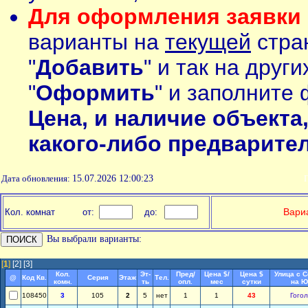
Для оформления заявки 
варианты на
текущей
стран
"
Добавить
" и так на друг
"
Оформить
" и заполните 
Цена, и наличие объекта
какого-либо предварите
Дата обновления:
15.07.2026 12:00:23
П
Вариа
Кол. комнат
от:
до:
Вы выбрали варианты:
[
1
]
[2]
[3]
Кол.
Эт-
Пред/
Цена $/
Цена $
Улица с 
@
Код Кв.
Серия
Этаж
Тел.
комн.
ть
опл.
мес
сутки
на Ю
108450
3
105
2
5
нет
1
1
43
Гогол