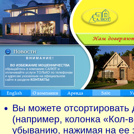
В Н И М А Н И Е !
ВО ИЗБЕЖАНИЕ МОШЕННИЧЕСТВА
обращайтесь в компанию САЛЮТ и
оплачивайте услуги ТОЛЬКО по телефонам
и адресам указанным на официальном
сайте в разделе
КОНТАКТЫ
Вы можете отсортировать 
(например, колонка «Кол-в
убыванию, нажимая на ее 