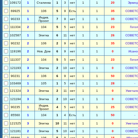
109172
1
Сталинка
1
3
нет
1
1
20
Эркин
69925
1
106
5
9
Есть
1
1
35
СОВЕТС
Индив.
90233
1
7
9
нет
1
1
35
СОВЕТС
Проект
111334
2
104
5
5
нет
1
1
23
Гогол
102587
1
Элитка
6
11
нет
1
1
26
СОВЕТС
90232
2
106
2
9
нет
1
1
35
СОВЕТС
119196
2
Нов. Дом
6
9
нет
1
1
0
Исано
111337
2
104
5
5
нет
1
1
23
Гогол
121193
3
Элитка
2
10
нет
1
1
0
СОВЕТС
90231
2
106
6
9
нет
1
1
50
СОВЕТС
103469
1
105
1
5
нет
1
1
28
-
121324
3
Элитка
2
11
нет
1
1
0
Уметал
121194
3
Элитка
2
10
нет
1
1
0
СОВЕТС
Индив.
90235
1
4
5
нет
1
1
25
СОВЕТС
Проект
85560
1
104
1
4
Есть
1
1
50
-
121525
3
Элитка
10
11
нет
1
1
0
Уметал
121181
2
Элитка
5
10
нет
1
1
0
СОВЕТС
95886
1
106
5
9
нет
1
1
15
Ибраим