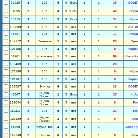
69925
1
106
5
9
Есть
1
1
35
СОВЕ
31855
2
105
3
9
Есть
1
1
40
Ибра
46215
3
106
9
9
Есть
1
1
34
Ибра
100809
1
105
5
5
нет
1
1
18
А-АТИ
95887
2
105
3
5
нет
1
1
17
Ибра
109172
1
Сталинка
1
3
нет
1
1
20
Эрки
121186
1
105
3
5
нет
1
1
0
Карпи
51901
1
Хруще -вка
1
3
нет
1
1
86
Шота Ру
103469
1
105
1
5
нет
1
1
28
121188
1
106
4
9
нет
1
1
0
Ибра
121187
1
106
2
9
нет
1
1
0
Карпи
102587
1
Элитка
6
11
нет
1
1
26
СОВЕ
Индив.
49607
1
1
5
Есть
1
1
25
К. А
Проект
Индив.
122044
1
3
5
нет
1
1
0
Гог
Проект
111337
2
104
5
5
нет
1
1
23
Гог
Индив.
121189
2
3
5
нет
1
1
0
Иса
Проект
51898
1
Хруще -вка
4
4
нет
1
1
Шота Ру
119749
2
Элитка
6
9
нет
1
1
0
Иса