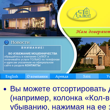
В Н И М А Н И Е !
ВО ИЗБЕЖАНИЕ МОШЕННИЧЕСТВА
обращайтесь в компанию САЛЮТ и
оплачивайте услуги ТОЛЬКО по телефонам
и адресам указанным на официальном
сайте в разделе
КОНТАКТЫ
Вы можете отсортировать 
(например, колонка «Кол-в
убыванию, нажимая на ее 