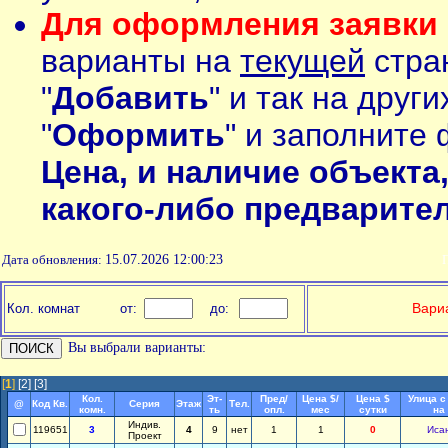
Для оформления заявки 
варианты на
текущей
стран
"
Добавить
" и так на друг
"
Оформить
" и заполните 
Цена, и наличие объекта
какого-либо предварите
Дата обновления:
15.07.2026 12:00:23
П
Вариа
Кол. комнат
от:
до:
Вы выбрали варианты:
[
1
]
[2]
[3]
Кол.
Эт-
Пред/
Цена $/
Цена $
Улица с
@
Код Кв.
Серия
Этаж
Тел.
комн.
ть
опл.
мес
сутки
на
Индив.
119651
3
4
9
нет
1
1
0
Иса
Проект