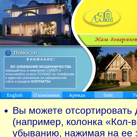
В Н И М А Н И Е !
ВО ИЗБЕЖАНИЕ МОШЕННИЧЕСТВА
обращайтесь в компанию САЛЮТ и
оплачивайте услуги ТОЛЬКО по телефонам
и адресам указанным на официальном
сайте в разделе
КОНТАКТЫ
Вы можете отсортировать 
(например, колонка «Кол-в
убыванию, нажимая на ее 