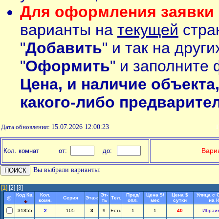
Для оформления заявки 
варианты на
текущей
стран
"
Добавить
" и так на друг
"
Оформить
" и заполните 
Цена, и наличие объекта
какого-либо предварите
Дата обновления:
15.07.2026 12:00:23
П
Вариа
Кол. комнат
от:
до:
Вы выбрали варианты:
[
1
]
[2]
[3]
Код Кв.
Кол.
Эт-
Пред/
Цена $/
Цена $
Улица с 
@
Серия
Этаж
Тел.
комн.
ть
опл.
мес
сутки
на 
31855
2
105
3
9
Есть
1
1
40
Ибраи