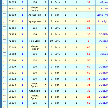
46215
3
106
9
9
Есть
1
1
34
Ибраи
Индив.
49607
1
1
5
Есть
1
1
25
К. Ак
Проект
51898
1
Хруще -вка
4
4
нет
1
1
Шота Рус
51901
1
Хруще -вка
1
3
нет
1
1
86
Шота Рус
53664
1
104
1
4
Есть
1
1
35
-
69925
1
106
5
9
Есть
1
1
35
СОВЕТ
72416
3
Нов. Дом
4
10
Есть
1
1
0
Уметал
Индив.
73148
3
5
5
Есть
1
1
60
-
Проект
80663
1
106
4
9
Есть
1
1
50
Ибраи
85560
1
104
1
4
Есть
1
1
50
-
90229
3
106
6
9
нет
1
1
50
СОВЕТ
90231
2
106
6
9
нет
1
1
50
СОВЕТ
90232
2
106
2
9
нет
1
1
35
СОВЕТ
Индив.
90233
1
7
9
нет
1
1
35
СОВЕТ
Проект
90234
1
Сталинка
1
3
нет
1
1
30
СОВЕТ
Индив.
90235
1
4
5
нет
1
1
25
СОВЕТ
Проект
90236
1
106
6
9
нет
1
1
50
СОВЕТ