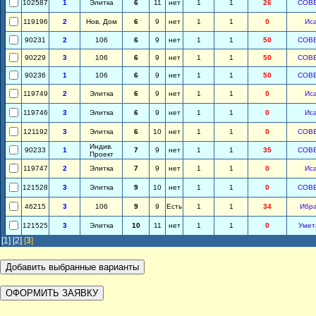
102587
1
Элитка
6
11
нет
1
1
26
СОВ
119196
2
Нов. Дом
6
9
нет
1
1
0
Ис
90231
2
106
6
9
нет
1
1
50
СОВ
90229
3
106
6
9
нет
1
1
50
СОВ
90236
1
106
6
9
нет
1
1
50
СОВ
119749
2
Элитка
6
9
нет
1
1
0
Ис
119746
3
Элитка
6
9
нет
1
1
0
Ис
121192
3
Элитка
6
10
нет
1
1
0
СОВ
Индив.
90233
1
7
9
нет
1
1
35
СОВ
Проект
119747
2
Элитка
7
9
нет
1
1
0
Ис
121528
3
Элитка
9
10
нет
1
1
0
СОВ
46215
3
106
9
9
Есть
1
1
34
Ибр
121525
3
Элитка
10
11
нет
1
1
0
Умет
[1]
[2]
[
3
]