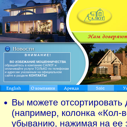
В Н И М А Н И Е !
ВО ИЗБЕЖАНИЕ МОШЕННИЧЕСТВА
обращайтесь в компанию САЛЮТ и
оплачивайте услуги ТОЛЬКО по телефонам
и адресам указанным на официальном
сайте в разделе
КОНТАКТЫ
Вы можете отсортировать 
(например, колонка «Кол-в
убыванию, нажимая на ее 