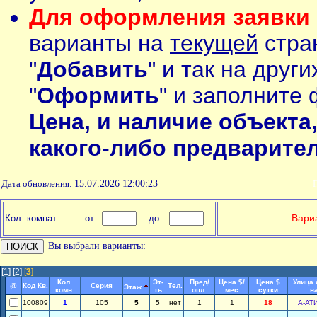
Для оформления заявки 
варианты на
текущей
стран
"
Добавить
" и так на друг
"
Оформить
" и заполните 
Цена, и наличие объекта
какого-либо предварите
Дата обновления:
15.07.2026 12:00:23
П
Вариа
Кол. комнат
от:
до:
Вы выбрали варианты:
[1]
[2]
[
3
]
Кол.
Эт-
Пред/
Цена $/
Цена $
Улица 
@
Код Кв.
Серия
Тел.
Этаж
комн.
ть
опл.
мес
сутки
н
100809
1
105
5
5
нет
1
1
18
А-АТ