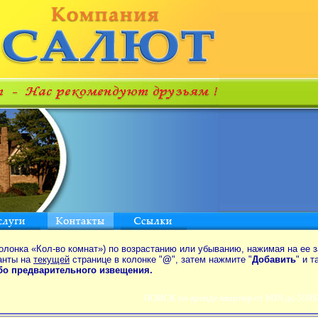
олонка «Кол-во комнат») по возрастанию или убыванию, нажимая на ее з
анты на
текущей
странице в колонке "
@
", затем нажмите "
Добавить
" и 
ибо предварительного извещения.
ПОИСК по аренде квартир от MIN до 550$