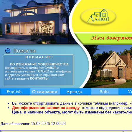
В Н И М А Н И Е !
ВО ИЗБЕЖАНИЕ МОШЕННИЧЕСТВА
обращайтесь в компанию САЛЮТ и
оплачивайте услуги ТОЛЬКО по телефонам
и адресам указанным на официальном
сайте в разделе
КОНТАКТЫ
Вы можете отсортировать данные в колонке таблицы (например, к
Для оформления заявки на аренду
,
отметьте подходящие вари
Цена, и наличие объекта, могут быть изменены без какого-л
Дата обновления:
15.07.2026 12:00:23