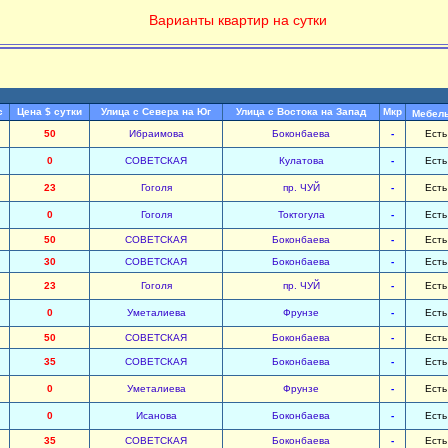
Варианты квартир на сутки
с
Цена $ сутки
Улица с Севера на Юг
Улица с Востока на Запад
Мкр
Мебел
50
Ибраимова
Боконбаева
-
Есть
0
СОВЕТСКАЯ
Кулатова
-
Есть
23
Гоголя
пр. ЧУЙ
-
Есть
0
Гоголя
Токтогула
-
Есть
50
СОВЕТСКАЯ
Боконбаева
-
Есть
30
СОВЕТСКАЯ
Боконбаева
-
Есть
23
Гоголя
пр. ЧУЙ
-
Есть
0
Уметалиева
Фрунзе
-
Есть
50
СОВЕТСКАЯ
Боконбаева
-
Есть
35
СОВЕТСКАЯ
Боконбаева
-
Есть
0
Уметалиева
Фрунзе
-
Есть
0
Исанова
Боконбаева
-
Есть
35
СОВЕТСКАЯ
Боконбаева
-
Есть