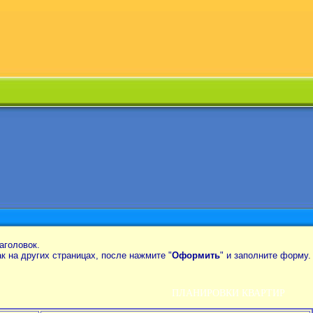
аголовок.
так на других страницах, после нажмите "
Оформить
" и заполните форму.
ПЛАНИРОВКИ КВАРТИР