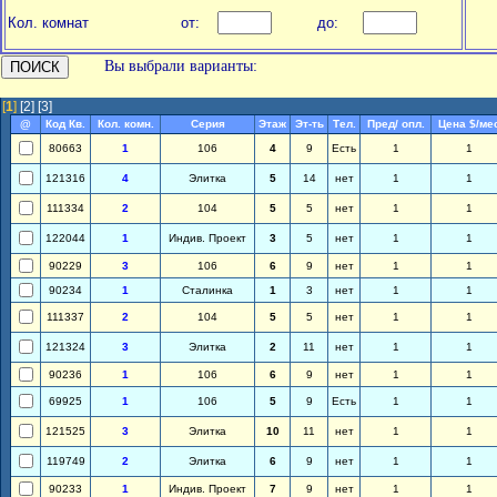
Кол. комнат
от:
до:
Вы выбрали варианты:
[
1
]
[2]
[3]
@
Код Кв.
Кол. комн.
Серия
Этаж
Эт-ть
Тел.
Пред/ опл.
Цена $/ме
80663
1
106
4
9
Есть
1
1
121316
4
Элитка
5
14
нет
1
1
111334
2
104
5
5
нет
1
1
122044
1
Индив. Проект
3
5
нет
1
1
90229
3
106
6
9
нет
1
1
90234
1
Сталинка
1
3
нет
1
1
111337
2
104
5
5
нет
1
1
121324
3
Элитка
2
11
нет
1
1
90236
1
106
6
9
нет
1
1
69925
1
106
5
9
Есть
1
1
121525
3
Элитка
10
11
нет
1
1
119749
2
Элитка
6
9
нет
1
1
90233
1
Индив. Проект
7
9
нет
1
1