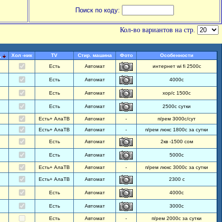
Поиск по коду:
Кол-во вариантов на стр.
Хол -ник
TV
Стир. машина
Фото
Особенности
ь
Есть
Автомат
интернет wi fi 2500с
Есть
Автомат
4000с
Есть
Автомат
хор/с 1500с
Есть
Автомат
2500с сутки
Есть+ АлаТВ
Автомат
-
п/рем 3000с/сут
Есть+ АлаТВ
Автомат
-
п/рем люкс 1800с за сутки
Есть
Автомат
2кв -1500 сом
Есть
Автомат
5000с
Есть+ АлаТВ
Автомат
-
п/рем люкс 3000с за сутки
Есть+ АлаТВ
Автомат
2300 с
Есть
Автомат
4000с
Есть
Автомат
3000с
Есть
Автомат
-
п/рем 2000с за сутки