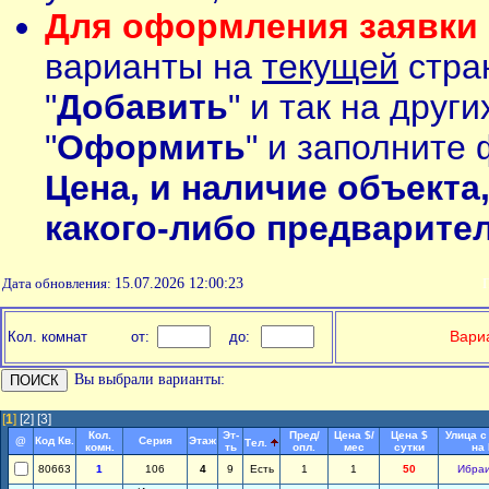
Для оформления заявки 
варианты на
текущей
стран
"
Добавить
" и так на друг
"
Оформить
" и заполните 
Цена, и наличие объекта
какого-либо предварите
Дата обновления:
15.07.2026 12:00:23
П
Вариа
Кол. комнат
от:
до:
Вы выбрали варианты:
[
1
]
[2]
[3]
Кол.
Эт-
Пред/
Цена $/
Цена $
Улица с
@
Код Кв.
Серия
Этаж
Тел.
комн.
ть
опл.
мес
сутки
на
80663
1
106
4
9
Есть
1
1
50
Ибра