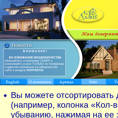
В Н И М А Н И Е !
ВО ИЗБЕЖАНИЕ МОШЕННИЧЕСТВА
обращайтесь в компанию САЛЮТ и
оплачивайте услуги ТОЛЬКО по телефонам
и адресам указанным на официальном
сайте в разделе
КОНТАКТЫ
Вы можете отсортировать 
(например, колонка «Кол-в
убыванию, нажимая на ее 