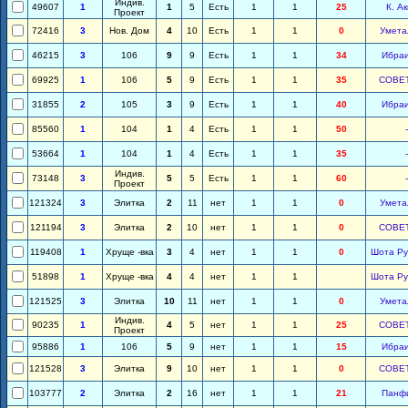
Индив.
49607
1
1
5
Есть
1
1
25
К. А
Проект
72416
3
Нов. Дом
4
10
Есть
1
1
0
Умета
46215
3
106
9
9
Есть
1
1
34
Ибра
69925
1
106
5
9
Есть
1
1
35
СОВЕ
31855
2
105
3
9
Есть
1
1
40
Ибра
85560
1
104
1
4
Есть
1
1
50
-
53664
1
104
1
4
Есть
1
1
35
-
Индив.
73148
3
5
5
Есть
1
1
60
-
Проект
121324
3
Элитка
2
11
нет
1
1
0
Умета
121194
3
Элитка
2
10
нет
1
1
0
СОВЕ
119408
1
Хруще -вка
3
4
нет
1
1
0
Шота Ру
51898
1
Хруще -вка
4
4
нет
1
1
Шота Ру
121525
3
Элитка
10
11
нет
1
1
0
Умета
Индив.
90235
1
4
5
нет
1
1
25
СОВЕ
Проект
95886
1
106
5
9
нет
1
1
15
Ибра
121528
3
Элитка
9
10
нет
1
1
0
СОВЕ
103777
2
Элитка
2
16
нет
1
1
21
Панф