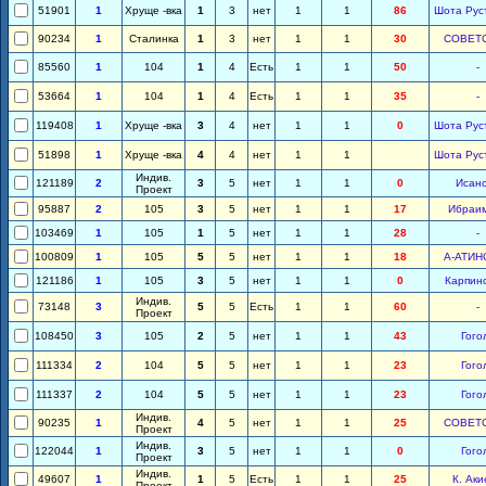
51901
1
Хруще -вка
1
3
нет
1
1
86
Шота Рус
90234
1
Сталинка
1
3
нет
1
1
30
СОВЕТ
85560
1
104
1
4
Есть
1
1
50
-
53664
1
104
1
4
Есть
1
1
35
-
119408
1
Хруще -вка
3
4
нет
1
1
0
Шота Рус
51898
1
Хруще -вка
4
4
нет
1
1
Шота Рус
Индив.
121189
2
3
5
нет
1
1
0
Исан
Проект
95887
2
105
3
5
нет
1
1
17
Ибраи
103469
1
105
1
5
нет
1
1
28
-
100809
1
105
5
5
нет
1
1
18
А-АТИН
121186
1
105
3
5
нет
1
1
0
Карпин
Индив.
73148
3
5
5
Есть
1
1
60
-
Проект
108450
3
105
2
5
нет
1
1
43
Гого
111334
2
104
5
5
нет
1
1
23
Гого
111337
2
104
5
5
нет
1
1
23
Гого
Индив.
90235
1
4
5
нет
1
1
25
СОВЕТ
Проект
Индив.
122044
1
3
5
нет
1
1
0
Гого
Проект
Индив.
49607
1
1
5
Есть
1
1
25
К. Аки
Проект