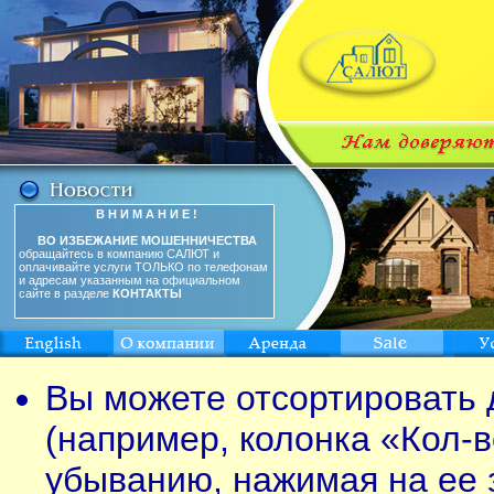
В Н И М А Н И Е !
ВО ИЗБЕЖАНИЕ МОШЕННИЧЕСТВА
обращайтесь в компанию САЛЮТ и
оплачивайте услуги ТОЛЬКО по телефонам
и адресам указанным на официальном
сайте в разделе
КОНТАКТЫ
Вы можете отсортировать 
(например, колонка «Кол-в
убыванию, нажимая на ее 