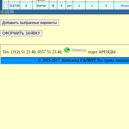
119749
2
Элитка
6
9
нет
1
1
0
Исан
[
1
]
[2]
[3]
Тел.
(312) 51 23 40, 0557 51 23 40,
отдел АРЕНДЫ
© 2005-2017, Компания
САЛЮТ
Все права защищен