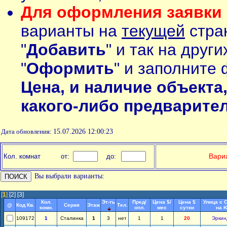
Для оформления заявки 
варианты на
текущей
стран
"
Добавить
" и так на друг
"
Оформить
" и заполните 
Цена, и наличие объекта
какого-либо предварите
Дата обновления:
15.07.2026 12:00:23
П
Вариа
Кол. комнат
от:
до:
Вы выбрали варианты:
[
1
]
[2]
[3]
Кол.
Эт-ть
Пред/
Цена $/
Цена $
Улица с 
@
Код Кв.
Серия
Этаж
Тел.
комн.
опл.
мес
сутки
на 
109172
1
Сталинка
1
3
нет
1
1
20
Эркин