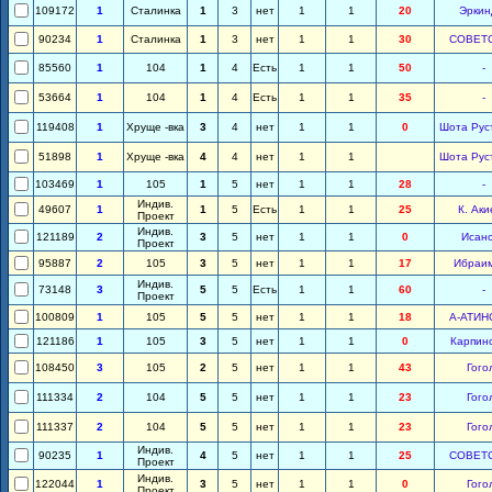
109172
1
Сталинка
1
3
нет
1
1
20
Эркин
90234
1
Сталинка
1
3
нет
1
1
30
СОВЕТ
85560
1
104
1
4
Есть
1
1
50
-
53664
1
104
1
4
Есть
1
1
35
-
119408
1
Хруще -вка
3
4
нет
1
1
0
Шота Рус
51898
1
Хруще -вка
4
4
нет
1
1
Шота Рус
103469
1
105
1
5
нет
1
1
28
-
Индив.
49607
1
1
5
Есть
1
1
25
К. Аки
Проект
Индив.
121189
2
3
5
нет
1
1
0
Исан
Проект
95887
2
105
3
5
нет
1
1
17
Ибраи
Индив.
73148
3
5
5
Есть
1
1
60
-
Проект
100809
1
105
5
5
нет
1
1
18
А-АТИН
121186
1
105
3
5
нет
1
1
0
Карпин
108450
3
105
2
5
нет
1
1
43
Гого
111334
2
104
5
5
нет
1
1
23
Гого
111337
2
104
5
5
нет
1
1
23
Гого
Индив.
90235
1
4
5
нет
1
1
25
СОВЕТ
Проект
Индив.
122044
1
3
5
нет
1
1
0
Гого
Проект