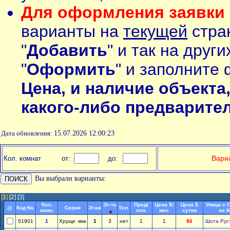
Для оформления заявки 
варианты на
текущей
стран
"
Добавить
" и так на друг
"
Оформить
" и заполните 
Цена, и наличие объекта
какого-либо предварите
Дата обновления:
15.07.2026 12:00:23
П
Вариа
Кол. комнат
от:
до:
Вы выбрали варианты:
[
1
]
[2]
[3]
Кол.
Эт-ть
Пред/
Цена $/
Цена $
Улица с 
@
Код Кв.
Серия
Этаж
Тел.
комн.
опл.
мес
сутки
на 
51901
1
Хруще -вка
1
3
нет
1
1
86
Шота Рус