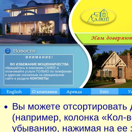
В Н И М А Н И Е !
ВО ИЗБЕЖАНИЕ МОШЕННИЧЕСТВА
обращайтесь в компанию САЛЮТ и
оплачивайте услуги ТОЛЬКО по телефонам
и адресам указанным на официальном
сайте в разделе
КОНТАКТЫ
Вы можете отсортировать 
(например, колонка «Кол-в
убыванию, нажимая на ее 