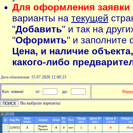
Для оформления заявки 
варианты на
текущей
стран
"
Добавить
" и так на друг
"
Оформить
" и заполните 
Цена, и наличие объекта
какого-либо предварите
Дата обновления:
15.07.2026 12:00:23
П
Вариа
Кол. комнат
от:
до:
Вы выбрали варианты:
[
1
]
[2]
[3]
Кол.
Эт-
Пред/
Цена $/
Цена $
Улица с
@
Код Кв.
Серия
Этаж
Тел.
комн.
ть
опл.
мес
сутки
на
Индив.
119651
3
4
9
нет
1
1
0
Иса
Проект