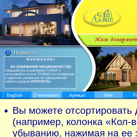
В Н И М А Н И Е !
ВО ИЗБЕЖАНИЕ МОШЕННИЧЕСТВА
обращайтесь в компанию САЛЮТ и
оплачивайте услуги ТОЛЬКО по телефонам
и адресам указанным на официальном
сайте в разделе
КОНТАКТЫ
Вы можете отсортировать 
(например, колонка «Кол-в
убыванию, нажимая на ее 