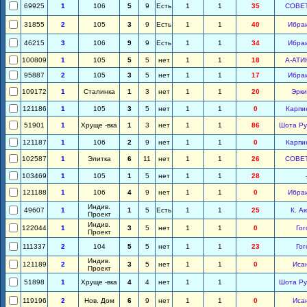
69925
1
106
5
9
Есть
1
1
35
СОВЕ
31855
2
105
3
9
Есть
1
1
40
Ибра
46215
3
106
9
9
Есть
1
1
34
Ибра
100809
1
105
5
5
нет
1
1
18
А-АТИ
95887
2
105
3
5
нет
1
1
17
Ибра
109172
1
Сталинка
1
3
нет
1
1
20
Эрки
121186
1
105
3
5
нет
1
1
0
Карпи
51901
1
Хруще -вка
1
3
нет
1
1
86
Шота Ру
121187
1
106
2
9
нет
1
1
0
Карпи
102587
1
Элитка
6
11
нет
1
1
26
СОВЕ
103469
1
105
1
5
нет
1
1
28
121188
1
106
4
9
нет
1
1
0
Ибра
Индив.
49607
1
1
5
Есть
1
1
25
К. А
Проект
Индив.
122044
1
3
5
нет
1
1
0
Гог
Проект
111337
2
104
5
5
нет
1
1
23
Гог
Индив.
121189
2
3
5
нет
1
1
0
Иса
Проект
51898
1
Хруще -вка
4
4
нет
1
1
Шота Ру
119196
2
Нов. Дом
6
9
нет
1
1
0
Иса