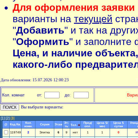
Для оформления заявки 
варианты на
текущей
стран
"
Добавить
" и так на друг
"
Оформить
" и заполните 
Цена, и наличие объекта
какого-либо предварите
Дата обновления:
15.07.2026 12:00:23
П
Вариа
Кол. комнат
от:
до:
Вы выбрали варианты:
[1]
[2]
[
3
]
Кол.
Эт-
Пред/
Цена $/
Цена $
Улиц
@
Код Кв.
Серия
Этаж
Тел.
комн.
ть
опл.
мес
сутки
119749
2
Элитка
6
9
нет
1
1
0
И