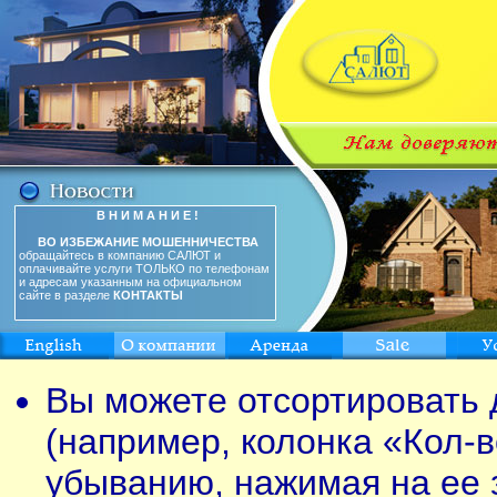
В Н И М А Н И Е !
ВО ИЗБЕЖАНИЕ МОШЕННИЧЕСТВА
обращайтесь в компанию САЛЮТ и
оплачивайте услуги ТОЛЬКО по телефонам
и адресам указанным на официальном
сайте в разделе
КОНТАКТЫ
Вы можете отсортировать 
(например, колонка «Кол-в
убыванию, нажимая на ее 