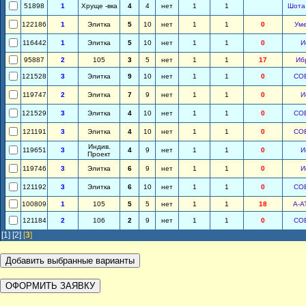
51898
1
Хруще -вка
4
4
нет
1
1
Шота
122186
1
Элитка
5
10
нет
1
1
0
Ум
116442
1
Элитка
5
10
нет
1
1
0
И
95887
2
105
3
5
нет
1
1
17
Иб
121528
3
Элитка
9
10
нет
1
1
0
СО
119747
2
Элитка
7
9
нет
1
1
0
И
121529
3
Элитка
4
10
нет
1
1
0
СО
121191
3
Элитка
4
10
нет
1
1
0
СО
Индив.
119651
3
4
9
нет
1
1
0
И
Проект
119746
3
Элитка
6
9
нет
1
1
0
И
121192
3
Элитка
6
10
нет
1
1
0
СО
100809
1
105
5
5
нет
1
1
18
А-А
121184
2
106
2
9
нет
1
1
0
СО
[1]
[2]
[
3
]