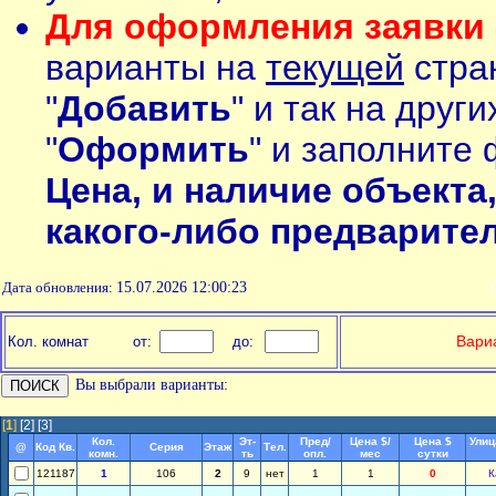
Для оформления заявки 
варианты на
текущей
стран
"
Добавить
" и так на друг
"
Оформить
" и заполните 
Цена, и наличие объекта
какого-либо предварите
Дата обновления:
15.07.2026 12:00:23
П
Вариа
Кол. комнат
от:
до:
Вы выбрали варианты:
[
1
]
[2]
[3]
Кол.
Эт-
Пред/
Цена $/
Цена $
Улиц
@
Код Кв.
Серия
Этаж
Тел.
комн.
ть
опл.
мес
сутки
121187
1
106
2
9
нет
1
1
0
К