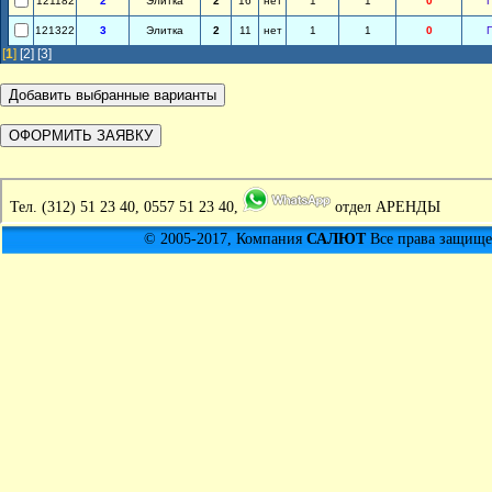
121182
2
Элитка
2
16
нет
1
1
0
121322
3
Элитка
2
11
нет
1
1
0
[
1
]
[2]
[3]
Тел.
(312) 51 23 40, 0557 51 23 40,
отдел АРЕНДЫ
© 2005-2017, Компания
САЛЮТ
Все права защищен