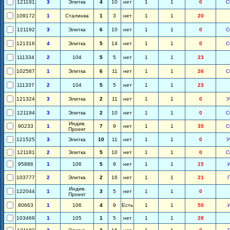
121191
3
Элитка
4
10
нет
1
1
0
С
109172
1
Сталинка
1
3
нет
1
1
20
121192
3
Элитка
6
10
нет
1
1
0
С
121316
4
Элитка
5
14
нет
1
1
0
С
111334
2
104
5
5
нет
1
1
23
102587
1
Элитка
6
11
нет
1
1
26
С
111337
2
104
5
5
нет
1
1
23
121324
3
Элитка
2
11
нет
1
1
0
У
121194
3
Элитка
2
10
нет
1
1
0
С
Индив.
90233
1
7
9
нет
1
1
35
С
Проект
121525
3
Элитка
10
11
нет
1
1
0
У
121181
2
Элитка
5
10
нет
1
1
0
С
95886
1
106
5
9
нет
1
1
15
103777
2
Элитка
2
16
нет
1
1
21
Индив.
122044
1
3
5
нет
1
1
0
Проект
80663
1
106
4
9
Есть
1
1
50
103469
1
105
1
5
нет
1
1
28