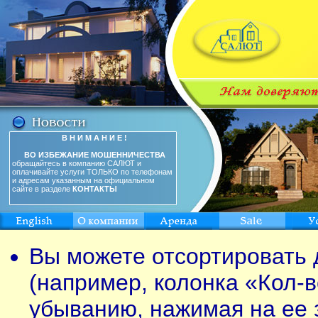
В Н И М А Н И Е !
ВО ИЗБЕЖАНИЕ МОШЕННИЧЕСТВА
обращайтесь в компанию САЛЮТ и
оплачивайте услуги ТОЛЬКО по телефонам
и адресам указанным на официальном
сайте в разделе
КОНТАКТЫ
Вы можете отсортировать 
(например, колонка «Кол-в
убыванию, нажимая на ее 