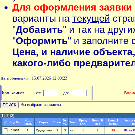
Для оформления заявки 
варианты на
текущей
стран
"
Добавить
" и так на друг
"
Оформить
" и заполните 
Цена, и наличие объекта
какого-либо предварите
Дата обновления:
15.07.2026 12:00:23
П
Вариа
Кол. комнат
от:
до:
Вы выбрали варианты:
[1]
[
2
]
[3]
Кол.
Эт-
Пред/
Цена $/
Цена $
Улица 
@
Код Кв.
Серия
Этаж
Тел.
комн.
ть
опл.
мес
сутки
н
51901
1
Хруще -вка
1
3
нет
1
1
86
Шота Р