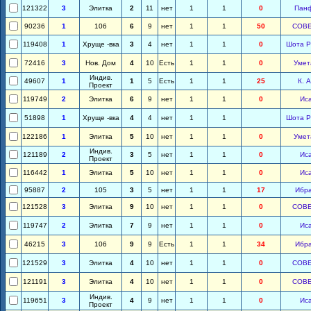
121322
3
Элитка
2
11
нет
1
1
0
Пан
90236
1
106
6
9
нет
1
1
50
СОВ
119408
1
Хруще -вка
3
4
нет
1
1
0
Шота Р
72416
3
Нов. Дом
4
10
Есть
1
1
0
Умет
Индив.
49607
1
1
5
Есть
1
1
25
К. 
Проект
119749
2
Элитка
6
9
нет
1
1
0
Ис
51898
1
Хруще -вка
4
4
нет
1
1
Шота Р
122186
1
Элитка
5
10
нет
1
1
0
Умет
Индив.
121189
2
3
5
нет
1
1
0
Ис
Проект
116442
1
Элитка
5
10
нет
1
1
0
Ис
95887
2
105
3
5
нет
1
1
17
Ибр
121528
3
Элитка
9
10
нет
1
1
0
СОВ
119747
2
Элитка
7
9
нет
1
1
0
Ис
46215
3
106
9
9
Есть
1
1
34
Ибр
121529
3
Элитка
4
10
нет
1
1
0
СОВ
121191
3
Элитка
4
10
нет
1
1
0
СОВ
Индив.
119651
3
4
9
нет
1
1
0
Ис
Проект