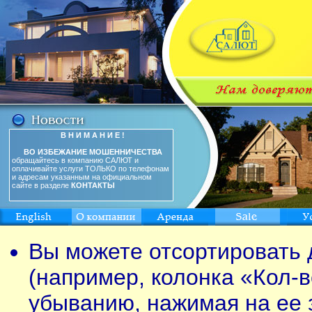
В Н И М А Н И Е !
ВО ИЗБЕЖАНИЕ МОШЕННИЧЕСТВА
обращайтесь в компанию САЛЮТ и
оплачивайте услуги ТОЛЬКО по телефонам
и адресам указанным на официальном
сайте в разделе
КОНТАКТЫ
Вы можете отсортировать 
(например, колонка «Кол-в
убыванию, нажимая на ее 