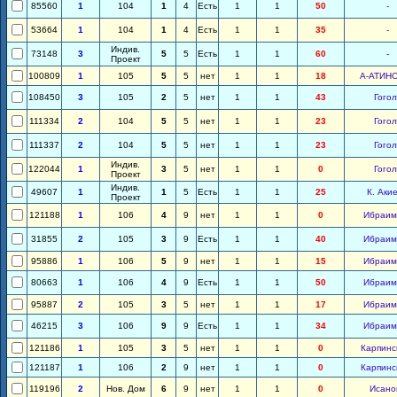
85560
1
104
1
4
Есть
1
1
50
-
53664
1
104
1
4
Есть
1
1
35
-
Индив.
73148
3
5
5
Есть
1
1
60
-
Проект
100809
1
105
5
5
нет
1
1
18
А-АТИН
108450
3
105
2
5
нет
1
1
43
Гогол
111334
2
104
5
5
нет
1
1
23
Гогол
111337
2
104
5
5
нет
1
1
23
Гогол
Индив.
122044
1
3
5
нет
1
1
0
Гогол
Проект
Индив.
49607
1
1
5
Есть
1
1
25
К. Аки
Проект
121188
1
106
4
9
нет
1
1
0
Ибраим
31855
2
105
3
9
Есть
1
1
40
Ибраим
95886
1
106
5
9
нет
1
1
15
Ибраим
80663
1
106
4
9
Есть
1
1
50
Ибраим
95887
2
105
3
5
нет
1
1
17
Ибраим
46215
3
106
9
9
Есть
1
1
34
Ибраим
121186
1
105
3
5
нет
1
1
0
Карпинс
121187
1
106
2
9
нет
1
1
0
Карпинс
119196
2
Нов. Дом
6
9
нет
1
1
0
Исано