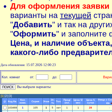
Для оформления заявки 
варианты на
текущей
стран
"
Добавить
" и так на друг
"
Оформить
" и заполните 
Цена, и наличие объекта
какого-либо предварите
Дата обновления:
15.07.2026 12:00:23
П
Вариа
Кол. комнат
от:
до:
Вы выбрали варианты:
[
1
]
[2]
[3]
Улица с Се
Кол.
Эт-
Пред/
Цена $/
Цена $
@
Код Кв.
Серия
Этаж
Тел.
комн.
ть
опл.
мес
сутки
Юг
103469
1
105
1
5
нет
1
1
28
-