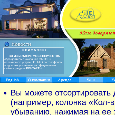
В Н И М А Н И Е !
ВО ИЗБЕЖАНИЕ МОШЕННИЧЕСТВА
обращайтесь в компанию САЛЮТ и
оплачивайте услуги ТОЛЬКО по телефонам
и адресам указанным на официальном
сайте в разделе
КОНТАКТЫ
Вы можете отсортировать 
(например, колонка «Кол-в
убыванию, нажимая на ее 