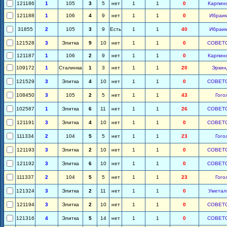
121186
1
105
3
5
нет
1
1
0
Карпин
121188
1
106
4
9
нет
1
1
0
Ибраи
31855
2
105
3
9
Есть
1
1
40
Ибраи
121528
3
Элитка
9
10
нет
1
1
0
СОВЕТ
121187
1
106
2
9
нет
1
1
0
Карпин
109172
1
Сталинка
1
3
нет
1
1
20
Эркин
121529
3
Элитка
4
10
нет
1
1
0
СОВЕТ
108450
3
105
2
5
нет
1
1
43
Гого
102587
1
Элитка
6
11
нет
1
1
26
СОВЕТ
121191
3
Элитка
4
10
нет
1
1
0
СОВЕТ
111334
2
104
5
5
нет
1
1
23
Гого
121193
3
Элитка
2
10
нет
1
1
0
СОВЕТ
121192
3
Элитка
6
10
нет
1
1
0
СОВЕТ
111337
2
104
5
5
нет
1
1
23
Гого
121324
3
Элитка
2
11
нет
1
1
0
Уметал
121194
3
Элитка
2
10
нет
1
1
0
СОВЕТ
121316
4
Элитка
5
14
нет
1
1
0
СОВЕТ