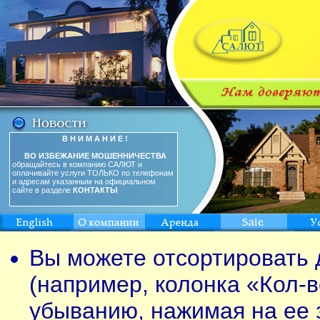
В Н И М А Н И Е !
ВО ИЗБЕЖАНИЕ МОШЕННИЧЕСТВА
обращайтесь в компанию САЛЮТ и
оплачивайте услуги ТОЛЬКО по телефонам
и адресам указанным на официальном
сайте в разделе
КОНТАКТЫ
Вы можете отсортировать 
(например, колонка «Кол-в
убыванию, нажимая на ее 