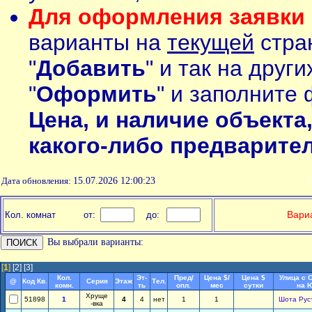
Для оформления заявки 
варианты на
текущей
стран
"
Добавить
" и так на друг
"
Оформить
" и заполните 
Цена, и наличие объекта
какого-либо предварите
Дата обновления:
15.07.2026 12:00:23
П
Вариа
Кол. комнат
от:
до:
Вы выбрали варианты:
[
1
]
[2]
[3]
Кол.
Эт-
Пред/
Цена $/
Цена $
Улица с 
@
Код Кв.
Серия
Этаж
Тел.
комн.
ть
опл.
мес
сутки
на 
Хруще
51898
1
4
4
нет
1
1
Шота Рус
-вка