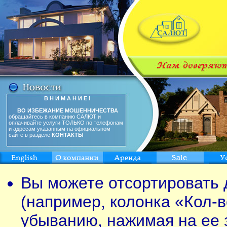
В Н И М А Н И Е !
ВО ИЗБЕЖАНИЕ МОШЕННИЧЕСТВА
обращайтесь в компанию САЛЮТ и
оплачивайте услуги ТОЛЬКО по телефонам
и адресам указанным на официальном
сайте в разделе
КОНТАКТЫ
Вы можете отсортировать 
(например, колонка «Кол-в
убыванию, нажимая на ее 