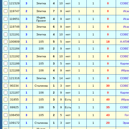
121529
3
Элитка
4
10
нет
1
1
0
СОВЕ
119747
2
Элитка
7
9
нет
1
1
0
Иса
Индив.
119651
3
4
9
нет
1
1
0
Иса
Проект
119746
3
Элитка
6
9
нет
1
1
0
Иса
121191
3
Элитка
4
10
нет
1
1
0
СОВЕ
100809
1
105
5
5
нет
1
1
18
А-АТИ
121184
2
106
2
9
нет
1
1
0
СОВЕ
121192
3
Элитка
6
10
нет
1
1
0
СОВЕ
121186
1
105
3
5
нет
1
1
0
Карпи
121188
1
106
4
9
нет
1
1
0
Ибра
121316
4
Элитка
5
14
нет
1
1
0
СОВЕ
90234
1
Сталинка
1
3
нет
1
1
30
СОВЕ
121187
1
106
2
9
нет
1
1
0
Карпи
31855
2
105
3
9
Есть
1
1
40
Ибра
69925
1
106
5
9
Есть
1
1
35
СОВЕ
108450
3
105
2
5
нет
1
1
43
Гог
109172
1
Сталинка
1
3
нет
1
1
20
Эрки
Индив.