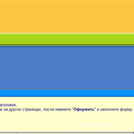
аголовок.
так на других страницах, после нажмите "
Оформить
" и заполните форму.
ПЛАНИРОВКИ КВАРТИР