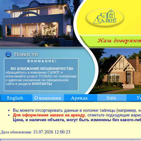
В Н И М А Н И Е !
ВО ИЗБЕЖАНИЕ МОШЕННИЧЕСТВА
обращайтесь в компанию САЛЮТ и
оплачивайте услуги ТОЛЬКО по телефонам
и адресам указанным на официальном
сайте в разделе
КОНТАКТЫ
Вы можете отсортировать данные в колонке таблицы (например, к
Для оформления заявки на аренду
,
отметьте подходящие вари
Цена, и наличие объекта, могут быть изменены без какого-л
Дата обновления:
15.07.2026 12:00:23