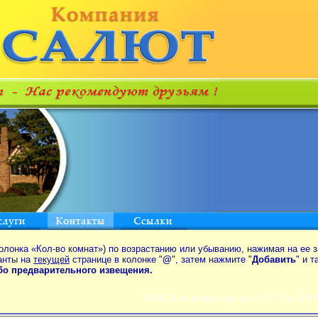
олонка «Кол-во комнат») по возрастанию или убыванию, нажимая на ее з
анты на
текущей
странице в колонке "
@
", затем нажмите "
Добавить
" и 
ибо предварительного извещения.
ПОИСК по аренде квартир от MIN до 550$