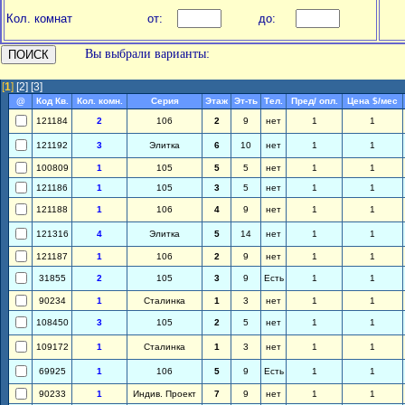
Кол. комнат
от:
до:
Вы выбрали варианты:
[
1
]
[2]
[3]
@
Код Кв.
Кол. комн.
Серия
Этаж
Эт-ть
Тел.
Пред/ опл.
Цена $/мес
121184
2
106
2
9
нет
1
1
121192
3
Элитка
6
10
нет
1
1
100809
1
105
5
5
нет
1
1
121186
1
105
3
5
нет
1
1
121188
1
106
4
9
нет
1
1
121316
4
Элитка
5
14
нет
1
1
121187
1
106
2
9
нет
1
1
31855
2
105
3
9
Есть
1
1
90234
1
Сталинка
1
3
нет
1
1
108450
3
105
2
5
нет
1
1
109172
1
Сталинка
1
3
нет
1
1
69925
1
106
5
9
Есть
1
1
90233
1
Индив. Проект
7
9
нет
1
1