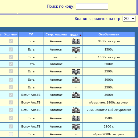
Поиск по коду:
Кол-во вариантов на стр.
ь
Хол -ник
TV
Стир. машина
Особенности
Фото
Есть
Автомат
3000с за сутки
Есть
Автомат
3500с
Есть
нет
-
1300с за сутки
Есть
Автомат
-
2000с
Есть
Автомат
2500с
Есть
Автомат
4000с
Есть
Автомат
-
2500с
Есть+ АлаТВ
Автомат
3000с
Есть+ АлаТВ
Автомат
-
п/рем люкс 1800с за сутки
Есть+ АлаТВ
Автомат
70м2 3000с\с 43$ 2х уровн\кв
Есть
Автомат
1500с
Есть+ АлаТВ
Автомат
2300 с
Есть
Автомат
-
п/рем 2000с за сутки