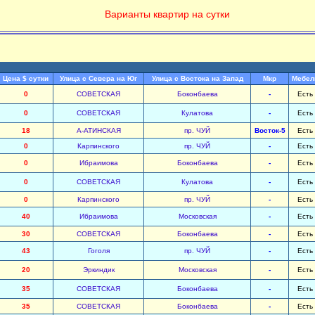
Варианты квартир на сутки
Цена $ сутки
Улица с Севера на Юг
Улица с Востока на Запад
Мкр
Мебел
0
СОВЕТСКАЯ
Боконбаева
-
Есть
0
СОВЕТСКАЯ
Кулатова
-
Есть
18
А-АТИНСКАЯ
пр. ЧУЙ
Восток-5
Есть
0
Карпинского
пр. ЧУЙ
-
Есть
0
Ибраимова
Боконбаева
-
Есть
0
СОВЕТСКАЯ
Кулатова
-
Есть
0
Карпинского
пр. ЧУЙ
-
Есть
40
Ибраимова
Московская
-
Есть
30
СОВЕТСКАЯ
Боконбаева
-
Есть
43
Гоголя
пр. ЧУЙ
-
Есть
20
Эркиндик
Московская
-
Есть
35
СОВЕТСКАЯ
Боконбаева
-
Есть
35
СОВЕТСКАЯ
Боконбаева
-
Есть