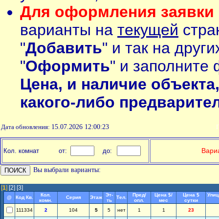
Для оформления заявки 
варианты на
текущей
стран
"
Добавить
" и так на друг
"
Оформить
" и заполните 
Цена, и наличие объекта
какого-либо предварите
Дата обновления:
15.07.2026 12:00:23
П
Вариа
Кол. комнат
от:
до:
Вы выбрали варианты:
[
1
]
[2]
[3]
Кол.
Эт-
Пред/
Цена $/
Цена $
Улиц
@
Код Кв.
Серия
Этаж
Тел.
комн.
ть
опл.
мес
сутки
111334
2
104
5
5
нет
1
1
23