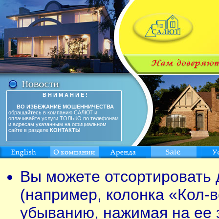
В Н И М А Н И Е !
ВО ИЗБЕЖАНИЕ МОШЕННИЧЕСТВА
обращайтесь в компанию САЛЮТ и
оплачивайте услуги ТОЛЬКО по телефонам
и адресам указанным на официальном
сайте в разделе
КОНТАКТЫ
Вы можете отсортировать 
(например, колонка «Кол-в
убыванию, нажимая на ее 