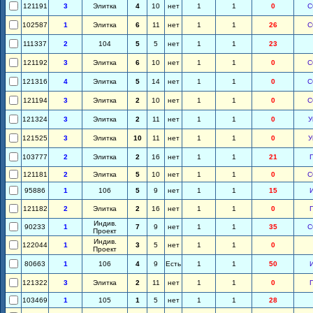
121191
3
Элитка
4
10
нет
1
1
0
С
102587
1
Элитка
6
11
нет
1
1
26
С
111337
2
104
5
5
нет
1
1
23
121192
3
Элитка
6
10
нет
1
1
0
С
121316
4
Элитка
5
14
нет
1
1
0
С
121194
3
Элитка
2
10
нет
1
1
0
С
121324
3
Элитка
2
11
нет
1
1
0
У
121525
3
Элитка
10
11
нет
1
1
0
У
103777
2
Элитка
2
16
нет
1
1
21
121181
2
Элитка
5
10
нет
1
1
0
С
95886
1
106
5
9
нет
1
1
15
121182
2
Элитка
2
16
нет
1
1
0
Индив.
90233
1
7
9
нет
1
1
35
С
Проект
Индив.
122044
1
3
5
нет
1
1
0
Проект
80663
1
106
4
9
Есть
1
1
50
121322
3
Элитка
2
11
нет
1
1
0
103469
1
105
1
5
нет
1
1
28