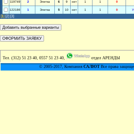
119749
2
Элитка
6
9
нет
1
1
0
122186
1
Элитка
5
10
нет
1
1
0
У
[
1
]
[2]
[3]
Тел.
(312) 51 23 40, 0557 51 23 40,
отдел АРЕНДЫ
© 2005-2017, Компания
САЛЮТ
Все права защищен