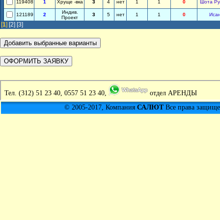
119408
1
Хруще -вка
3
4
нет
1
1
0
Шота Ру
Индив.
121189
2
3
5
нет
1
1
0
Иса
Проект
[
1
]
[2]
[3]
Тел.
(312) 51 23 40, 0557 51 23 40,
отдел АРЕНДЫ
© 2005-2017, Компания
САЛЮТ
Все права защищен