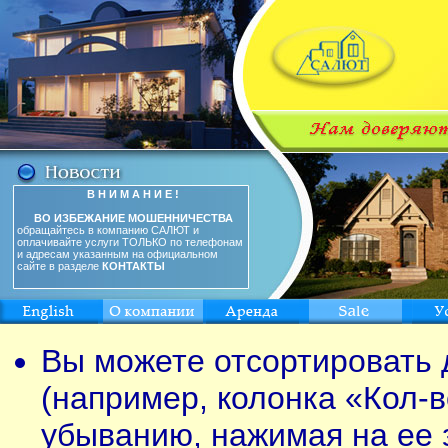
В Н И М А Н И Е !
ВО ИЗБЕЖАНИЕ МОШЕННИЧЕСТВА
обращайтесь в компанию САЛЮТ и
оплачивайте услуги ТОЛЬКО по телефонам
и адресам указанным на официальном
сайте в разделе
КОНТАКТЫ
Вы можете отсортировать 
(например, колонка «Кол-в
убыванию, нажимая на ее 