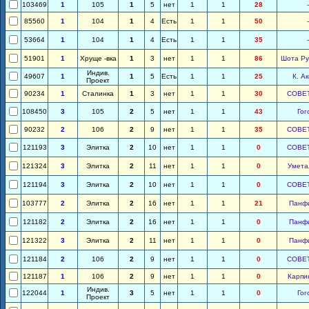
103469
1
105
1
5
нет
1
1
28
-
85560
1
104
1
4
Есть
1
1
50
-
53664
1
104
1
4
Есть
1
1
35
-
51901
1
Хруще -вка
1
3
нет
1
1
86
Шота Ру
Индив.
49607
1
1
5
Есть
1
1
25
К. А
Проект
90234
1
Сталинка
1
3
нет
1
1
30
СОВЕ
108450
3
105
2
5
нет
1
1
43
Гог
90232
2
106
2
9
нет
1
1
35
СОВЕ
121193
3
Элитка
2
10
нет
1
1
0
СОВЕ
121324
3
Элитка
2
11
нет
1
1
0
Умета
121194
3
Элитка
2
10
нет
1
1
0
СОВЕ
103777
2
Элитка
2
16
нет
1
1
21
Панф
121182
2
Элитка
2
16
нет
1
1
0
Панф
121322
3
Элитка
2
11
нет
1
1
0
Панф
121184
2
106
2
9
нет
1
1
0
СОВЕ
121187
1
106
2
9
нет
1
1
0
Карпи
Индив.
122044
1
3
5
нет
1
1
0
Гог
Проект