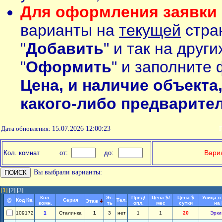
Для оформления заявки 
варианты на
текущей
стран
"
Добавить
" и так на друг
"
Оформить
" и заполните 
Цена, и наличие объекта
какого-либо предварите
Дата обновления:
15.07.2026 12:00:23
П
Вариа
Кол. комнат
от:
до:
Вы выбрали варианты:
[
1
]
[2]
[3]
Кол.
Эт-
Пред/
Цена $/
Цена $
Улица с
@
Код Кв.
Серия
Тел.
Этаж
комн.
ть
опл.
мес
сутки
на
109172
1
Сталинка
1
3
нет
1
1
20
Эрки