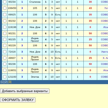
90234
1
Сталинка
1
3
нет
1
1
30
СОВЕ
108450
3
105
2
5
нет
1
1
43
Го
69925
1
106
5
9
Есть
1
1
35
СОВЕ
90232
2
106
2
9
нет
1
1
35
СОВЕ
119196
2
Нов. Дом
6
9
нет
1
1
0
Иса
90231
2
106
6
9
нет
1
1
50
СОВЕ
Индив.
90235
1
4
5
нет
1
1
25
СОВЕ
Проект
90229
3
106
6
9
нет
1
1
50
СОВЕ
72416
3
Нов. Дом
4
10
Есть
1
1
0
Умет
Индив.
49607
1
1
5
Есть
1
1
25
К. А
Проект
90236
1
106
6
9
нет
1
1
50
СОВЕ
Индив.
119651
3
4
9
нет
1
1
0
Иса
Проект
121193
3
Элитка
2
10
нет
1
1
0
СОВЕ
[1]
[2]
[
3
]