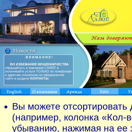
В Н И М А Н И Е !
ВО ИЗБЕЖАНИЕ МОШЕННИЧЕСТВА
обращайтесь в компанию САЛЮТ и
оплачивайте услуги ТОЛЬКО по телефонам
и адресам указанным на официальном
сайте в разделе
КОНТАКТЫ
Вы можете отсортировать 
(например, колонка «Кол-в
убыванию, нажимая на ее 