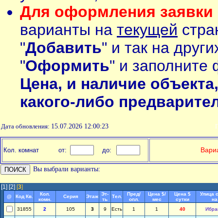
Для оформления заявки 
варианты на
текущей
стран
"
Добавить
" и так на друг
"
Оформить
" и заполните 
Цена, и наличие объекта
какого-либо предварите
Дата обновления:
15.07.2026 12:00:23
П
Вариа
Кол. комнат
от:
до:
Вы выбрали варианты:
[1]
[2]
[
3
]
Кол.
Эт-
Пред/
Цена $/
Цена $
Улица 
@
Код Кв.
Серия
Этаж
Тел.
комн.
ть
опл.
мес
сутки
на
31855
2
105
3
9
Есть
1
1
40
Ибра