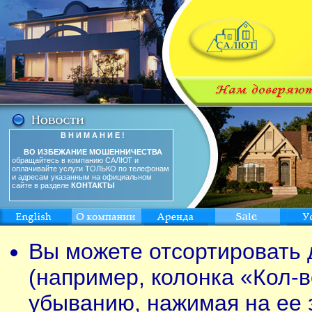
В Н И М А Н И Е !
ВО ИЗБЕЖАНИЕ МОШЕННИЧЕСТВА
обращайтесь в компанию САЛЮТ и
оплачивайте услуги ТОЛЬКО по телефонам
и адресам указанным на официальном
сайте в разделе
КОНТАКТЫ
Вы можете отсортировать 
(например, колонка «Кол-в
убыванию, нажимая на ее 