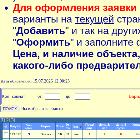
Для оформления заявки 
варианты на
текущей
стран
"
Добавить
" и так на друг
"
Оформить
" и заполните 
Цена, и наличие объекта
какого-либо предварите
Дата обновления:
15.07.2026 12:00:23
П
Вариа
Кол. комнат
от:
до:
Вы выбрали варианты:
[1]
[
2
]
[3]
Кол.
Эт-
Пред/
Цена $/
Цена $
Улиц
@
Код Кв.
Серия
Этаж
Тел.
комн.
ть
опл.
мес
сутки
121525
3
Элитка
10
11
нет
1
1
0
Ум