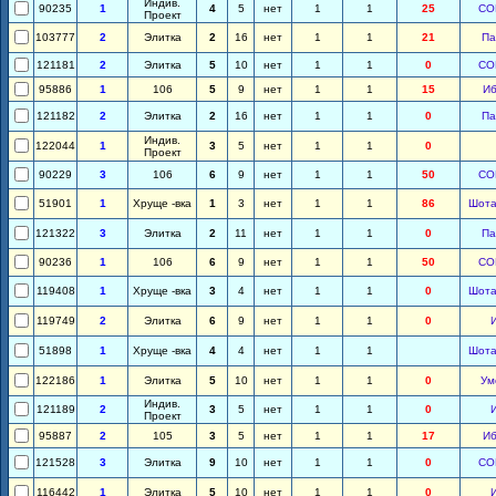
Индив.
90235
1
4
5
нет
1
1
25
СО
Проект
103777
2
Элитка
2
16
нет
1
1
21
Па
121181
2
Элитка
5
10
нет
1
1
0
СО
95886
1
106
5
9
нет
1
1
15
Иб
121182
2
Элитка
2
16
нет
1
1
0
Па
Индив.
122044
1
3
5
нет
1
1
0
Проект
90229
3
106
6
9
нет
1
1
50
СО
51901
1
Хруще -вка
1
3
нет
1
1
86
Шота
121322
3
Элитка
2
11
нет
1
1
0
Па
90236
1
106
6
9
нет
1
1
50
СО
119408
1
Хруще -вка
3
4
нет
1
1
0
Шота
119749
2
Элитка
6
9
нет
1
1
0
51898
1
Хруще -вка
4
4
нет
1
1
Шота
122186
1
Элитка
5
10
нет
1
1
0
Ум
Индив.
121189
2
3
5
нет
1
1
0
Проект
95887
2
105
3
5
нет
1
1
17
Иб
121528
3
Элитка
9
10
нет
1
1
0
СО
116442
1
Элитка
5
10
нет
1
1
0