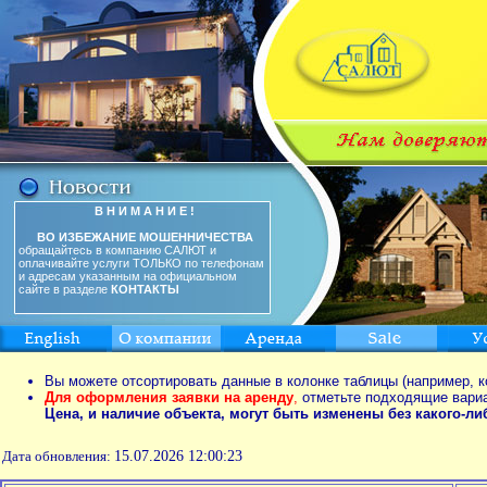
В Н И М А Н И Е !
ВО ИЗБЕЖАНИЕ МОШЕННИЧЕСТВА
обращайтесь в компанию САЛЮТ и
оплачивайте услуги ТОЛЬКО по телефонам
и адресам указанным на официальном
сайте в разделе
КОНТАКТЫ
Вы можете отсортировать данные в колонке таблицы (например, к
Для оформления заявки на аренду
,
отметьте подходящие вари
Цена, и наличие объекта, могут быть изменены без какого-л
Дата обновления:
15.07.2026 12:00:23