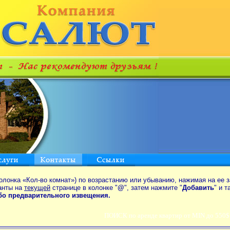
олонка «Кол-во комнат») по возрастанию или убыванию, нажимая на ее з
анты на
текущей
странице в колонке "
@
", затем нажмите "
Добавить
" и 
ибо предварительного извещения.
ПОИСК по аренде квартир от MIN до 550$