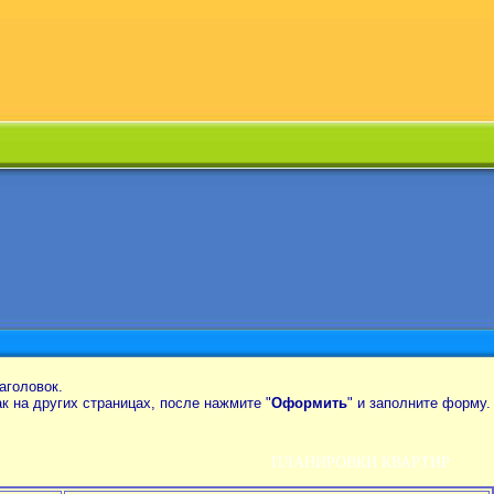
аголовок.
так на других страницах, после нажмите "
Оформить
" и заполните форму.
ПЛАНИРОВКИ КВАРТИР