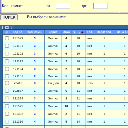
Кол. комнат
от:
до:
Вы выбрали варианты:
[1]
[2]
[
3
]
@
Код Кв.
Кол. комн.
Серия
Этаж
Тел.
Пред/ опл.
Цена $
Эт-ть
121529
3
Элитка
4
10
нет
1
1
121191
3
Элитка
4
10
нет
1
1
121192
3
Элитка
6
10
нет
1
1
121193
3
Элитка
2
10
нет
1
1
121194
3
Элитка
2
10
нет
1
1
121181
2
Элитка
5
10
нет
1
1
72416
3
Нов. Дом
4
10
Есть
1
1
102587
1
Элитка
6
11
нет
1
1
121324
3
Элитка
2
11
нет
1
1
121525
3
Элитка
10
11
нет
1
1
121322
3
Элитка
2
11
нет
1
1
121316
4
Элитка
5
14
нет
1
1