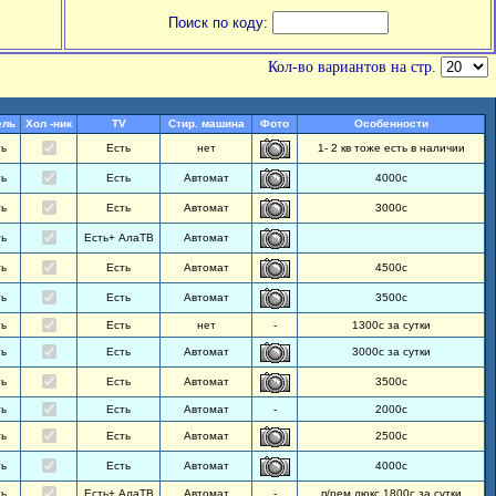
Поиск по коду:
Кол-во вариантов на стр.
ель
Хол -ник
TV
Стир. машина
Фото
Особенности
ть
Есть
нет
1- 2 кв тоже есть в наличии
ть
Есть
Автомат
4000с
ть
Есть
Автомат
3000с
ть
Есть+ АлаТВ
Автомат
ть
Есть
Автомат
4500с
ть
Есть
Автомат
3500с
ть
Есть
нет
-
1300с за сутки
ть
Есть
Автомат
3000с за сутки
ть
Есть
Автомат
3500с
ть
Есть
Автомат
-
2000с
ть
Есть
Автомат
2500с
ть
Есть
Автомат
4000с
ть
Есть+ АлаТВ
Автомат
-
п/рем люкс 1800с за сутки