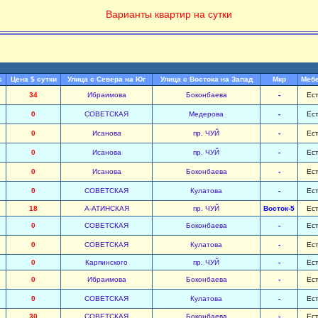
Варианты квартир на сутки
с
Цена $ сутки
Улица с Севера на Юг
Улица с Востока на Запад
Мкр
Меб
34
Ибраимова
Боконбаева
-
Ес
0
СОВЕТСКАЯ
Медерова
-
Ес
0
Исанова
пр. ЧУЙ
-
Ес
0
Исанова
пр. ЧУЙ
-
Ес
0
Исанова
Боконбаева
-
Ес
0
СОВЕТСКАЯ
Кулатова
-
Ес
18
А-АТИНСКАЯ
пр. ЧУЙ
Восток-5
Ес
0
СОВЕТСКАЯ
Боконбаева
-
Ес
0
СОВЕТСКАЯ
Кулатова
-
Ес
0
Карпинского
пр. ЧУЙ
-
Ес
0
Ибраимова
Боконбаева
-
Ес
0
СОВЕТСКАЯ
Кулатова
-
Ес
30
СОВЕТСКАЯ
Боконбаева
-
Ес