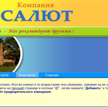
олонка «Кол-во комнат») по возрастанию или убыванию, нажимая на ее з
анты на
текущей
странице в колонке "
@
", затем нажмите "
Добавить
" и 
ибо предварительного извещения.
ПОИСК по аренде квартир от MIN до 550$