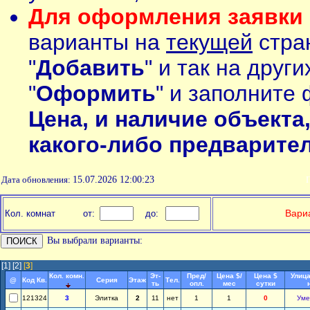
Для оформления заявки 
варианты на
текущей
стран
"
Добавить
" и так на друг
"
Оформить
" и заполните 
Цена, и наличие объекта
какого-либо предварите
Дата обновления:
15.07.2026 12:00:23
П
Вариа
Кол. комнат
от:
до:
Вы выбрали варианты:
[1]
[2]
[
3
]
Кол. комн.
Эт-
Пред/
Цена $/
Цена $
Улица
@
Код Кв.
Серия
Этаж
Тел.
ть
опл.
мес
сутки
121324
3
Элитка
2
11
нет
1
1
0
Уме