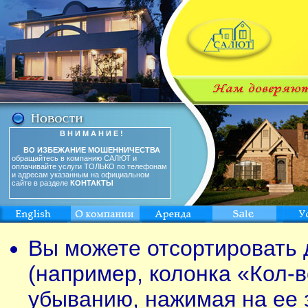
В Н И М А Н И Е !
ВО ИЗБЕЖАНИЕ МОШЕННИЧЕСТВА
обращайтесь в компанию САЛЮТ и
оплачивайте услуги ТОЛЬКО по телефонам
и адресам указанным на официальном
сайте в разделе
КОНТАКТЫ
Вы можете отсортировать 
(например, колонка «Кол-в
убыванию, нажимая на ее 