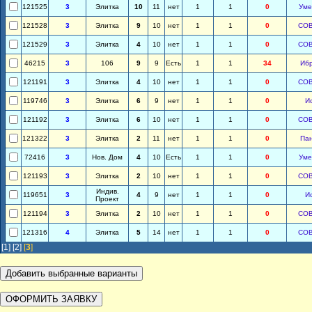
121525
3
Элитка
10
11
нет
1
1
0
Уме
121528
3
Элитка
9
10
нет
1
1
0
СО
121529
3
Элитка
4
10
нет
1
1
0
СО
46215
3
106
9
9
Есть
1
1
34
Иб
121191
3
Элитка
4
10
нет
1
1
0
СО
119746
3
Элитка
6
9
нет
1
1
0
И
121192
3
Элитка
6
10
нет
1
1
0
СО
121322
3
Элитка
2
11
нет
1
1
0
Па
72416
3
Нов. Дом
4
10
Есть
1
1
0
Уме
121193
3
Элитка
2
10
нет
1
1
0
СО
Индив.
119651
3
4
9
нет
1
1
0
И
Проект
121194
3
Элитка
2
10
нет
1
1
0
СО
121316
4
Элитка
5
14
нет
1
1
0
СО
[1]
[2]
[
3
]