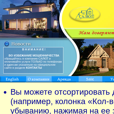
В Н И М А Н И Е !
ВО ИЗБЕЖАНИЕ МОШЕННИЧЕСТВА
обращайтесь в компанию САЛЮТ и
оплачивайте услуги ТОЛЬКО по телефонам
и адресам указанным на официальном
сайте в разделе
КОНТАКТЫ
Вы можете отсортировать 
(например, колонка «Кол-в
убыванию, нажимая на ее 