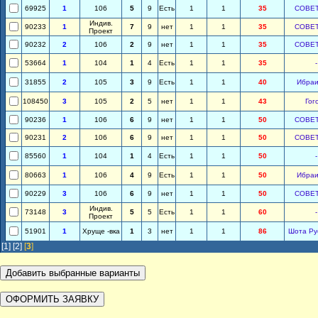
69925
1
106
5
9
Есть
1
1
35
СОВЕ
Индив.
90233
1
7
9
нет
1
1
35
СОВЕ
Проект
90232
2
106
2
9
нет
1
1
35
СОВЕ
53664
1
104
1
4
Есть
1
1
35
-
31855
2
105
3
9
Есть
1
1
40
Ибра
108450
3
105
2
5
нет
1
1
43
Гог
90236
1
106
6
9
нет
1
1
50
СОВЕ
90231
2
106
6
9
нет
1
1
50
СОВЕ
85560
1
104
1
4
Есть
1
1
50
-
80663
1
106
4
9
Есть
1
1
50
Ибра
90229
3
106
6
9
нет
1
1
50
СОВЕ
Индив.
73148
3
5
5
Есть
1
1
60
-
Проект
51901
1
Хруще -вка
1
3
нет
1
1
86
Шота Ру
[1]
[2]
[
3
]