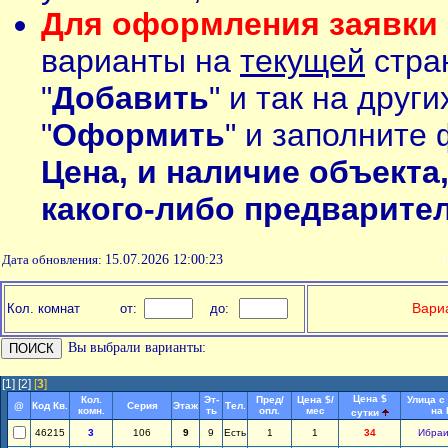
Для оформления заявки 
варианты на
текущей
стран
"
Добавить
" и так на друг
"
Оформить
" и заполните 
Цена, и наличие объекта
какого-либо предварите
Дата обновления:
15.07.2026 12:00:23
П
Вариа
Кол. комнат
от:
до:
Вы выбрали варианты:
[1]
[2]
[
3
]
Цена $
Кол.
Эт-
Пред/
Цена $/
Улица с
@
Код Кв.
Серия
Этаж
Тел.
комн.
ть
опл.
мес
на
сутки
46215
3
106
9
9
Есть
1
1
34
Ибра