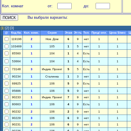
Кол. комнат
от:
до:
Вы выбрали варианты:
[
1
]
[2]
[3]
@
Код Кв.
Кол. комн.
Серия
Этаж
Эт-ть
Тел.
Пред/ опл.
Цена $/мес
Ц
119196
2
Нов. Дом
6
9
нет
1
1
103469
1
105
1
5
нет
1
1
85560
1
104
1
4
Есть
1
1
53664
1
104
1
4
Есть
1
1
73148
3
Индив. Проект
5
5
Есть
1
1
90234
1
Сталинка
1
3
нет
1
1
69925
1
106
5
9
Есть
1
1
95886
1
106
5
9
нет
1
1
90233
1
Индив. Проект
7
9
нет
1
1
80663
1
106
4
9
Есть
1
1
90232
2
106
2
9
нет
1
1
90229
3
106
6
9
нет
1
1
90231
2
106
6
9
нет
1
1
90236
1
106
6
9
нет
1
1