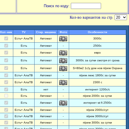
Поиск по коду:
Кол-во вариантов на стр.
Хол -ник
TV
Стир. машина
Фото
Особенности
Есть+ АлаТВ
Автомат
3000с
Есть
Автомат
-
2500с
Есть
Автомат
евро
Есть
Автомат
3000с за сутки смотря от срока
Есть
Автомат
S=80м2 1с/у дом нов п/рем Охрана
Есть+ АлаТВ
Автомат
-
п/рем люкс 1800с за сутки
Есть+ АлаТВ
Автомат
2300 с
Есть
нет
-
интернет 1200с/с
Есть
Автомат
-
п/рем 2000с за сутки
Есть
Автомат
интернет wi fi 2500с
Есть+ АлаТВ
Автомат
-
п/рем 2000с/сут
Есть+ АлаТВ
Автомат
-
п/рем 3000с/сут
Есть+ АлаТВ
Автомат
-
п/рем 3000с за сутки
Есть+ АлаТВ
Автомат
-
п/рем люкс 3000с за сутки