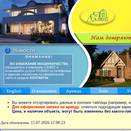
В Н И М А Н И Е !
ВО ИЗБЕЖАНИЕ МОШЕННИЧЕСТВА
обращайтесь в компанию САЛЮТ и
оплачивайте услуги ТОЛЬКО по телефонам
и адресам указанным на официальном
сайте в разделе
КОНТАКТЫ
Вы можете отсортировать данные в колонке таблицы (например, к
Для оформления заявки на аренду
,
отметьте подходящие вари
Цена, и наличие объекта, могут быть изменены без какого-л
Дата обновления:
15.07.2026 12:00:23