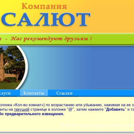
олонка «Кол-во комнат») по возрастанию или убыванию, нажимая на ее з
анты на
текущей
странице в колонке "
@
", затем нажмите "
Добавить
" и 
ибо предварительного извещения.
ПОИСК по аренде квартир от MIN до 550$