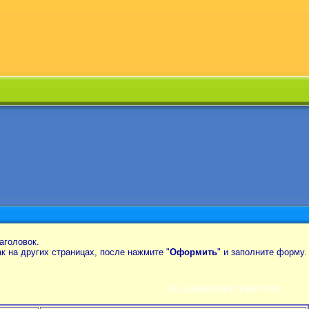
аголовок.
так на других страницах, после нажмите "
Оформить
" и заполните форму.
ПЛАНИРОВКИ КВАРТИР