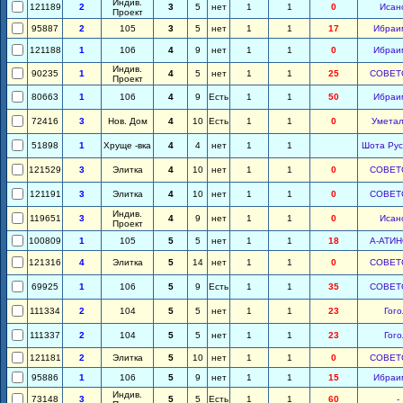
Индив.
121189
2
3
5
нет
1
1
0
Исан
Проект
95887
2
105
3
5
нет
1
1
17
Ибраи
121188
1
106
4
9
нет
1
1
0
Ибраи
Индив.
90235
1
4
5
нет
1
1
25
СОВЕТ
Проект
80663
1
106
4
9
Есть
1
1
50
Ибраи
72416
3
Нов. Дом
4
10
Есть
1
1
0
Уметал
51898
1
Хруще -вка
4
4
нет
1
1
Шота Рус
121529
3
Элитка
4
10
нет
1
1
0
СОВЕТ
121191
3
Элитка
4
10
нет
1
1
0
СОВЕТ
Индив.
119651
3
4
9
нет
1
1
0
Исан
Проект
100809
1
105
5
5
нет
1
1
18
А-АТИ
121316
4
Элитка
5
14
нет
1
1
0
СОВЕТ
69925
1
106
5
9
Есть
1
1
35
СОВЕТ
111334
2
104
5
5
нет
1
1
23
Гого
111337
2
104
5
5
нет
1
1
23
Гого
121181
2
Элитка
5
10
нет
1
1
0
СОВЕТ
95886
1
106
5
9
нет
1
1
15
Ибраи
Индив.
73148
3
5
5
Есть
1
1
60
-