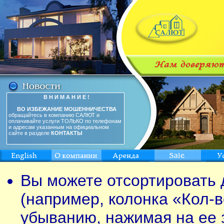
В Н И М А Н И Е !
ВО ИЗБЕЖАНИЕ МОШЕННИЧЕСТВА
обращайтесь в компанию САЛЮТ и
оплачивайте услуги ТОЛЬКО по телефонам
и адресам указанным на официальном
сайте в разделе
КОНТАКТЫ
Вы можете отсортировать 
(например, колонка «Кол-в
убыванию, нажимая на ее 