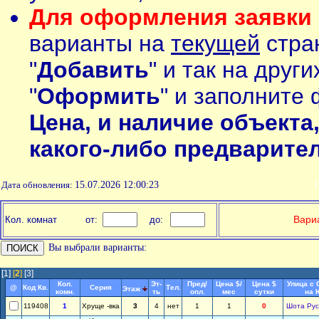
Для оформления заявки 
варианты на
текущей
стран
"
Добавить
" и так на друг
"
Оформить
" и заполните 
Цена, и наличие объекта
какого-либо предварите
Дата обновления:
15.07.2026 12:00:23
П
Вариа
Кол. комнат
от:
до:
Вы выбрали варианты:
[1]
[
2
]
[3]
Кол.
Эт-
Пред/
Цена $/
Цена $
Улица с 
@
Код Кв.
Серия
Тел.
Этаж
комн.
ть
опл.
мес
сутки
на 
119408
1
Хруще -вка
3
4
нет
1
1
0
Шота Рус