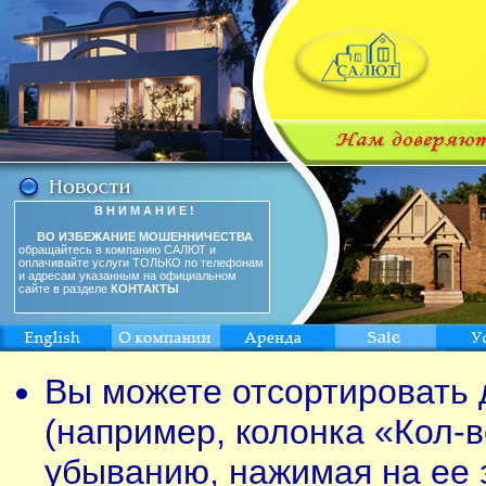
В Н И М А Н И Е !
ВО ИЗБЕЖАНИЕ МОШЕННИЧЕСТВА
обращайтесь в компанию САЛЮТ и
оплачивайте услуги ТОЛЬКО по телефонам
и адресам указанным на официальном
сайте в разделе
КОНТАКТЫ
Вы можете отсортировать 
(например, колонка «Кол-в
убыванию, нажимая на ее 