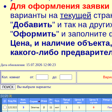
Для оформления заявки 
варианты на
текущей
стран
"
Добавить
" и так на друг
"
Оформить
" и заполните 
Цена, и наличие объекта
какого-либо предварите
Дата обновления:
15.07.2026 12:00:23
П
Вариа
Кол. комнат
от:
до:
Вы выбрали варианты:
[1]
[2]
[
3
]
Кол.
Эт-
Пред/
Цена $/
Цена $
Улица 
@
Код Кв.
Этаж
Тел.
Серия
комн.
ть
опл.
мес
сутки
121322
3
Элитка
2
11
нет
1
1
0
Па