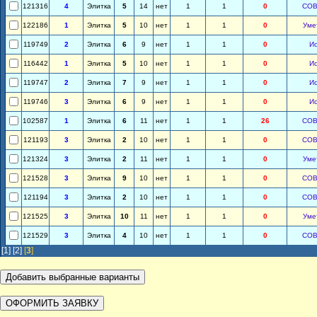
121316
4
Элитка
5
14
нет
1
1
0
СОВ
122186
1
Элитка
5
10
нет
1
1
0
Уме
119749
2
Элитка
6
9
нет
1
1
0
И
116442
1
Элитка
5
10
нет
1
1
0
И
119747
2
Элитка
7
9
нет
1
1
0
И
119746
3
Элитка
6
9
нет
1
1
0
И
102587
1
Элитка
6
11
нет
1
1
26
СОВ
121193
3
Элитка
2
10
нет
1
1
0
СОВ
121324
3
Элитка
2
11
нет
1
1
0
Уме
121528
3
Элитка
9
10
нет
1
1
0
СОВ
121194
3
Элитка
2
10
нет
1
1
0
СОВ
121525
3
Элитка
10
11
нет
1
1
0
Уме
121529
3
Элитка
4
10
нет
1
1
0
СОВ
[1]
[2]
[
3
]