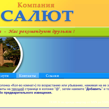
олонка «Кол-во комнат») по возрастанию или убыванию, нажимая на ее з
анты на
текущей
странице в колонке "
@
", затем нажмите "
Добавить
" и 
ибо предварительного извещения.
ПОИСК по аренде квартир от MIN до 550$