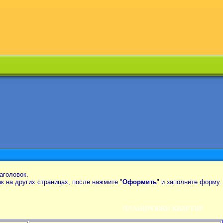
аголовок.
так на других страницах, после нажмите "
Оформить
" и заполните форму.
ПЛАНИРОВКИ КВАРТИР