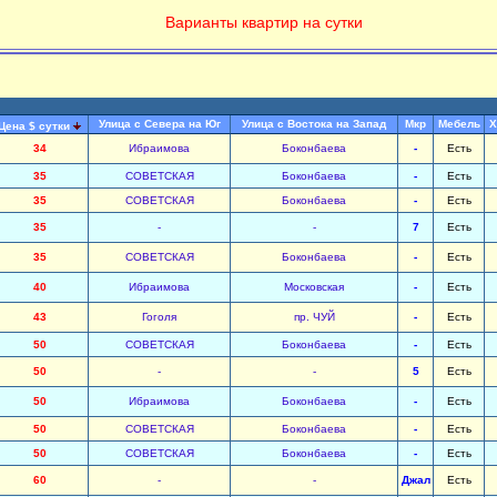
Варианты квартир на сутки
Улица с Севера на Юг
Улица с Востока на Запад
Мкр
Мебель
Х
Цена $ сутки
34
Ибраимова
Боконбаева
-
Есть
35
СОВЕТСКАЯ
Боконбаева
-
Есть
35
СОВЕТСКАЯ
Боконбаева
-
Есть
35
-
-
7
Есть
35
СОВЕТСКАЯ
Боконбаева
-
Есть
40
Ибраимова
Московская
-
Есть
43
Гоголя
пр. ЧУЙ
-
Есть
50
СОВЕТСКАЯ
Боконбаева
-
Есть
50
-
-
5
Есть
50
Ибраимова
Боконбаева
-
Есть
50
СОВЕТСКАЯ
Боконбаева
-
Есть
50
СОВЕТСКАЯ
Боконбаева
-
Есть
60
-
-
Джал
Есть