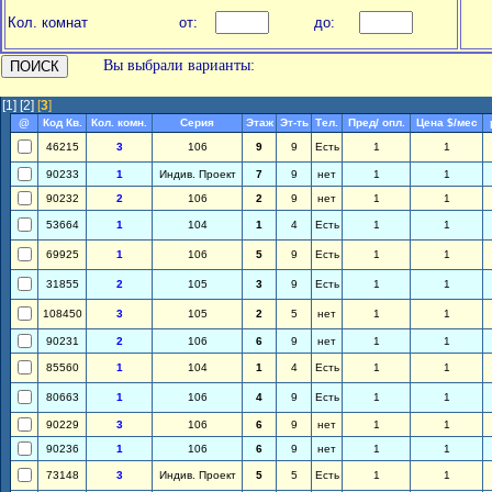
Кол. комнат
от:
до:
Вы выбрали варианты:
[1]
[2]
[
3
]
@
Код Кв.
Кол. комн.
Серия
Этаж
Эт-ть
Тел.
Пред/ опл.
Цена $/мес
46215
3
106
9
9
Есть
1
1
90233
1
Индив. Проект
7
9
нет
1
1
90232
2
106
2
9
нет
1
1
53664
1
104
1
4
Есть
1
1
69925
1
106
5
9
Есть
1
1
31855
2
105
3
9
Есть
1
1
108450
3
105
2
5
нет
1
1
90231
2
106
6
9
нет
1
1
85560
1
104
1
4
Есть
1
1
80663
1
106
4
9
Есть
1
1
90229
3
106
6
9
нет
1
1
90236
1
106
6
9
нет
1
1
73148
3
Индив. Проект
5
5
Есть
1
1