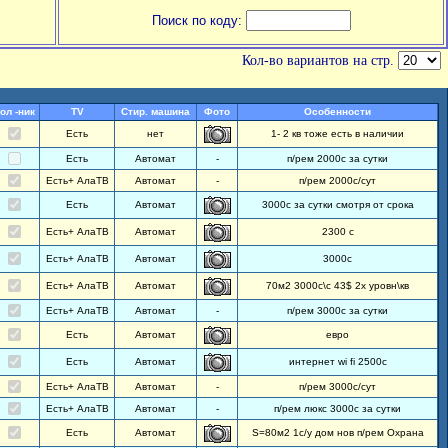
Поиск по коду:
Кол-во вариантов на стр.
ол -ник
TV
Стир. машина
Фото
Особенности
Есть
нет
1- 2 кв тоже есть в наличии
Есть
Автомат
-
п/рем 2000с за сутки
Есть+ АлаТВ
Автомат
-
п/рем 2000с/сут
Есть
Автомат
3000с за сутки смотря от срока
Есть+ АлаТВ
Автомат
2300 с
Есть+ АлаТВ
Автомат
3000с
Есть+ АлаТВ
Автомат
70м2 3000с\с 43$ 2х уровн\кв
Есть+ АлаТВ
Автомат
-
п/рем 3000с за сутки
Есть
Автомат
евро
Есть
Автомат
интернет wi fi 2500с
Есть+ АлаТВ
Автомат
-
п/рем 3000с/сут
Есть+ АлаТВ
Автомат
-
п/рем люкс 3000с за сутки
Есть
Автомат
S=80м2 1с/у дом нов п/рем Охрана