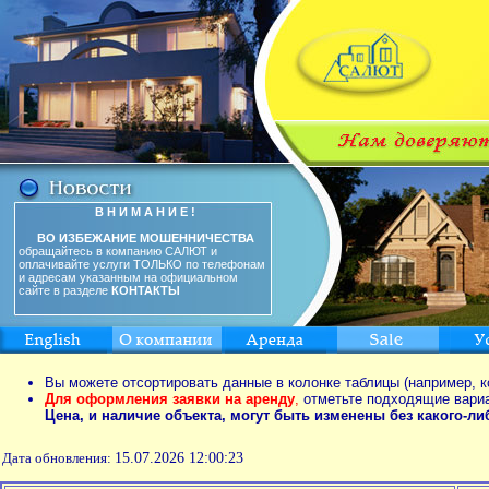
В Н И М А Н И Е !
ВО ИЗБЕЖАНИЕ МОШЕННИЧЕСТВА
обращайтесь в компанию САЛЮТ и
оплачивайте услуги ТОЛЬКО по телефонам
и адресам указанным на официальном
сайте в разделе
КОНТАКТЫ
Вы можете отсортировать данные в колонке таблицы (например, к
Для оформления заявки на аренду
,
отметьте подходящие вари
Цена, и наличие объекта, могут быть изменены без какого-л
Дата обновления:
15.07.2026 12:00:23