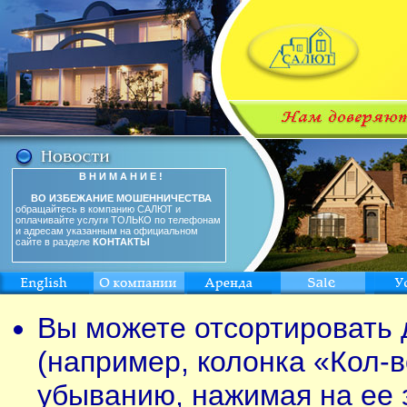
В Н И М А Н И Е !
ВО ИЗБЕЖАНИЕ МОШЕННИЧЕСТВА
обращайтесь в компанию САЛЮТ и
оплачивайте услуги ТОЛЬКО по телефонам
и адресам указанным на официальном
сайте в разделе
КОНТАКТЫ
Вы можете отсортировать 
(например, колонка «Кол-в
убыванию, нажимая на ее 