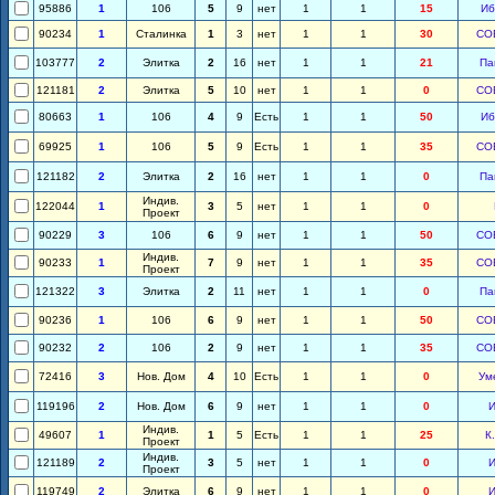
95886
1
106
5
9
нет
1
1
15
Иб
90234
1
Сталинка
1
3
нет
1
1
30
СО
103777
2
Элитка
2
16
нет
1
1
21
Па
121181
2
Элитка
5
10
нет
1
1
0
СО
80663
1
106
4
9
Есть
1
1
50
Иб
69925
1
106
5
9
Есть
1
1
35
СО
121182
2
Элитка
2
16
нет
1
1
0
Па
Индив.
122044
1
3
5
нет
1
1
0
Проект
90229
3
106
6
9
нет
1
1
50
СО
Индив.
90233
1
7
9
нет
1
1
35
СО
Проект
121322
3
Элитка
2
11
нет
1
1
0
Па
90236
1
106
6
9
нет
1
1
50
СО
90232
2
106
2
9
нет
1
1
35
СО
72416
3
Нов. Дом
4
10
Есть
1
1
0
Ум
119196
2
Нов. Дом
6
9
нет
1
1
0
И
Индив.
49607
1
1
5
Есть
1
1
25
К
Проект
Индив.
121189
2
3
5
нет
1
1
0
И
Проект
119749
2
Элитка
6
9
нет
1
1
0
И