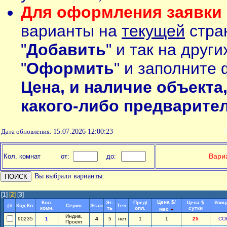
Для оформления заявки 
варианты на
текущей
стран
"
Добавить
" и так на друг
"
Оформить
" и заполните 
Цена, и наличие объекта
какого-либо предварите
Дата обновления:
15.07.2026 12:00:23
П
Вариа
Кол. комнат
от:
до:
Вы выбрали варианты:
[1]
[
2
]
[3]
Цена $/
Кол.
Эт-
Пред/
Цена $
Улиц
@
Код Кв.
Серия
Этаж
Тел.
комн.
ть
опл.
сутки
мес
Индив.
90235
1
4
5
нет
1
1
25
СО
Проект