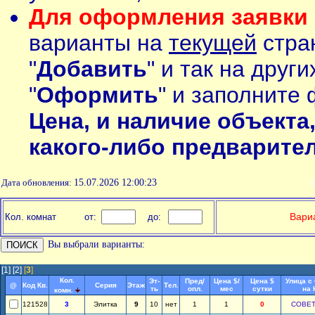
Для оформления заявки 
варианты на
текущей
стран
"
Добавить
" и так на друг
"
Оформить
" и заполните 
Цена, и наличие объекта
какого-либо предварите
Дата обновления:
15.07.2026 12:00:23
П
Вариа
Кол. комнат
от:
до:
Вы выбрали варианты:
[1]
[2]
[
3
]
Кол.
Эт-
Пред/
Цена $/
Цена $
Улица с
@
Код Кв.
Серия
Этаж
Тел.
ть
опл.
мес
сутки
на 
комн.
121528
3
Элитка
9
10
нет
1
1
0
СОВЕТ