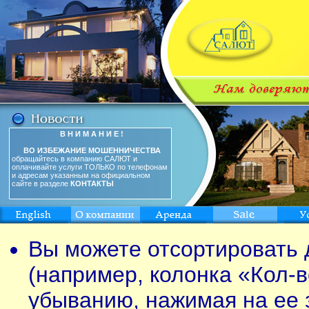
В Н И М А Н И Е !
ВО ИЗБЕЖАНИЕ МОШЕННИЧЕСТВА
обращайтесь в компанию САЛЮТ и
оплачивайте услуги ТОЛЬКО по телефонам
и адресам указанным на официальном
сайте в разделе
КОНТАКТЫ
Вы можете отсортировать 
(например, колонка «Кол-в
убыванию, нажимая на ее 