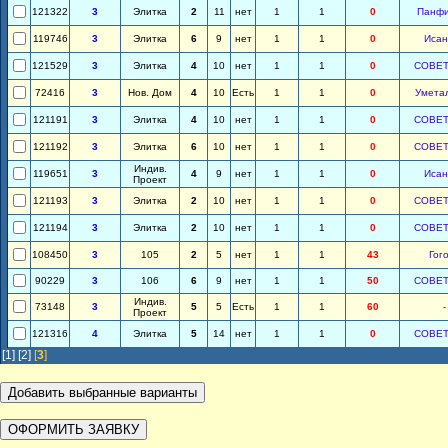
121322
3
Элитка
2
11
нет
1
1
0
Панфи
119746
3
Элитка
6
9
нет
1
1
0
Исан
121529
3
Элитка
4
10
нет
1
1
0
СОВЕТ
72416
3
Нов. Дом
4
10
Есть
1
1
0
Умета
121191
3
Элитка
4
10
нет
1
1
0
СОВЕТ
121192
3
Элитка
6
10
нет
1
1
0
СОВЕТ
Индив.
119651
3
4
9
нет
1
1
0
Исан
Проект
121193
3
Элитка
2
10
нет
1
1
0
СОВЕТ
121194
3
Элитка
2
10
нет
1
1
0
СОВЕТ
108450
3
105
2
5
нет
1
1
43
Гог
90229
3
106
6
9
нет
1
1
50
СОВЕТ
Индив.
73148
3
5
5
Есть
1
1
60
-
Проект
121316
4
Элитка
5
14
нет
1
1
0
СОВЕТ
[1]
[2]
[
3
]